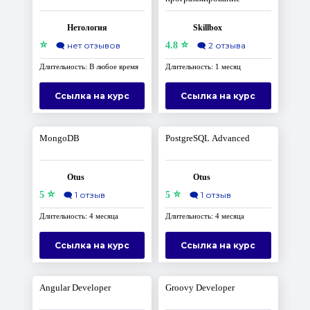
Нетология
Skillbox
⭐
⭐
🗨️
нет отзывов
4.8
🗨️
2 отзыва
Длительность: В любое время
Длительность: 1 месяц
Ссылка на курс
Ссылка на курс
MongoDB
PostgreSQL Advanced
Otus
Otus
⭐
⭐
5
🗨️
1 отзыв
5
🗨️
1 отзыв
Длительность: 4 месяца
Длительность: 4 месяца
Ссылка на курс
Ссылка на курс
Angular Developer
Groovy Developer