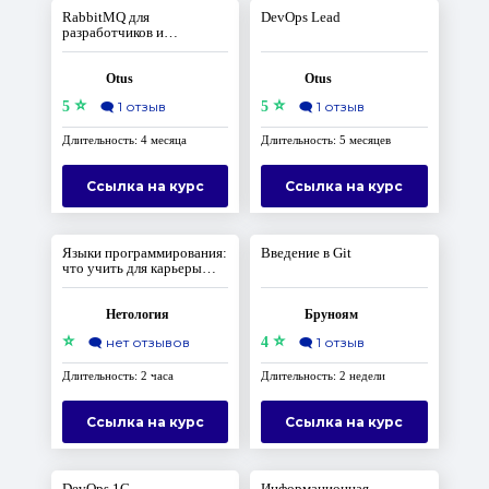
RabbitMQ для
DevOps Lead
разработчиков и
администраторов
Otus
Otus
⭐
⭐
5
🗨️
1 отзыв
5
🗨️
1 отзыв
Длительность: 4 месяца
Длительность: 5 месяцев
Ссылка на курс
Ссылка на курс
Языки программирования:
Введение в Git
что учить для карьеры
разработчика
Нетология
Бруноям
⭐
⭐
🗨️
нет отзывов
4
🗨️
1 отзыв
Длительность: 2 часа
Длительность: 2 недели
Ссылка на курс
Ссылка на курс
DevOps 1С
Информационная