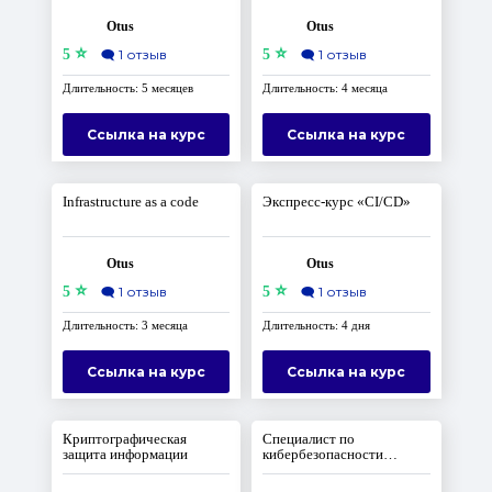
Otus
Otus
⭐
⭐
5
🗨️
1 отзыв
5
🗨️
1 отзыв
Длительность: 5 месяцев
Длительность: 4 месяца
Ссылка на курс
Ссылка на курс
Infrastructure as a code
Экспресс-курс «CI/CD»
Otus
Otus
⭐
⭐
5
🗨️
1 отзыв
5
🗨️
1 отзыв
Длительность: 3 месяца
Длительность: 4 дня
Ссылка на курс
Ссылка на курс
Криптографическая
Специалист по
защита информации
кибербезопасности
облачных сред