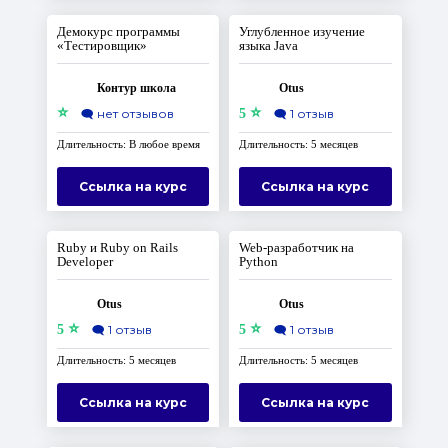
Демокурс программы
Углубленное изучение
«Тестировщик»
языка Java
Контур школа
Otus
⭐
⭐
🗨️
нет отзывов
5
🗨️
1 отзыв
Длительность: В любое время
Длительность: 5 месяцев
Ссылка на курс
Ссылка на курс
Ruby и Ruby on Rails
Web-разработчик на
Developer
Python
Otus
Otus
⭐
⭐
5
🗨️
1 отзыв
5
🗨️
1 отзыв
Длительность: 5 месяцев
Длительность: 5 месяцев
Ссылка на курс
Ссылка на курс