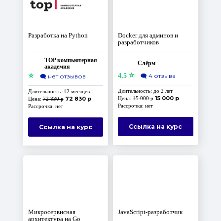
Разработка на Python
Docker для админов и
разработчиков
TOP компьютерная
Слёрм
академия
⭐
⭐
4.5
🗨️
4 отзыва
🗨️
нет отзывов
Длительность: до 2 лет
Длительность: 12 месяцев
15 000 р
72 830 р
Цена:
15 000 р
Цена:
72 830 р
Рассрочка: нет
Рассрочка: нет
Ссылка на курс
Ссылка на курс
Микросервисная
JavaScript-разработчик
архитектура на Go