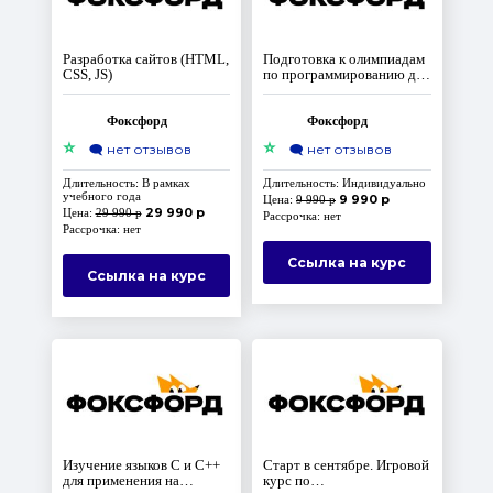
Разработка сайтов (HTML,
Подготовка к олимпиадам
CSS, JS)
по программированию для
среднего уровня, 7-8
классы. Доступ на 10 лет
Фоксфорд
Фоксфорд
⭐
⭐
🗨️
нет отзывов
🗨️
нет отзывов
Длительность: В рамках
Длительность: Индивидуально
учебного года
9 990 р
Цена:
9 990 р
29 990 р
Цена:
29 990 р
Рассрочка: нет
Рассрочка: нет
Ссылка на курс
Ссылка на курс
Изучение языков C и C++
Старт в сентябре. Игровой
для применения на
курс по