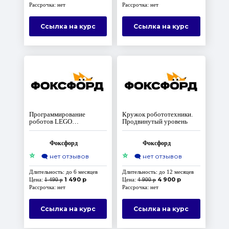
Рассрочка: нет
Рассрочка: нет
Ссылка на курс
Ссылка на курс
Программирование
Кружок робототехники.
роботов LEGO
Продвинутый уровень
MINDSTORMS EV3 на
языке Python
Фоксфорд
Фоксфорд
⭐
⭐
🗨️
нет отзывов
🗨️
нет отзывов
Длительность: до 6 месяцев
Длительность: до 12 месяцев
1 490 р
4 900 р
Цена:
1 490 р
Цена:
4 900 р
Рассрочка: нет
Рассрочка: нет
Ссылка на курс
Ссылка на курс