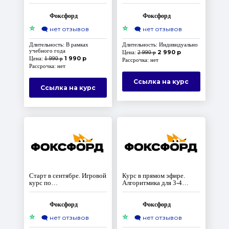
олимпиадах для 9-11
программированию:
классов
Переменные и списки
Фоксфорд
Фоксфорд
⭐
⭐
🗨️
нет отзывов
🗨️
нет отзывов
Длительность: В рамках
Длительность: Индивидуально
учебного года
2 990 р
Цена:
2 990 р
1 990 р
Цена:
1 990 р
Рассрочка: нет
Рассрочка: нет
Ссылка на курс
Ссылка на курс
Старт в сентябре. Игровой
Курс в прямом эфире.
курс по
Алгоритмика для 3-4
программированию:
класса
Условия и логические
операторы.
Фоксфорд
Фоксфорд
⭐
⭐
🗨️
нет отзывов
🗨️
нет отзывов