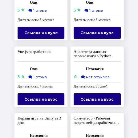
Otus
Otus
⭐
⭐
5
🗨️
1 отзыв
5
🗨️
1 отзыв
Длительность: 5 месяцев
Длительность: 5 месяцев
Ссылка на курс
Ссылка на курс
Vue.js разработчик
Аналитика данных:
первые шаги в Python
Otus
Нетология
⭐
⭐
5
🗨️
1 отзыв
🗨️
нет отзывов
Длительность: 4 месяца
Длительность: 20 дней
Ссылка на курс
Ссылка на курс
Первая игра на Unity за 3
Симулятор «Рабочая
дня
неделя веб-разработчика
на Python»
Нетология
Нетология