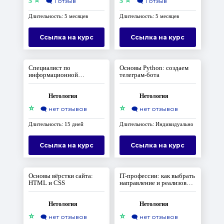
⭐
⭐
5
🗨️
1 отзыв
5
🗨️
1 отзыв
Длительность: 5 месяцев
Длительность: 5 месяцев
Ссылка на курс
Ссылка на курс
Специалист по
Основы Python: создаем
информационной
телеграм-бота
безопасности: старт
карьеры
Нетология
Нетология
⭐
⭐
🗨️
нет отзывов
🗨️
нет отзывов
Длительность: 15 дней
Длительность: Индивидуально
Ссылка на курс
Ссылка на курс
Основы вёрстки сайта:
IT-профессии: как выбрать
HTML и CSS
направление и реализовать
себя
Нетология
Нетология
⭐
⭐
🗨️
нет отзывов
🗨️
нет отзывов