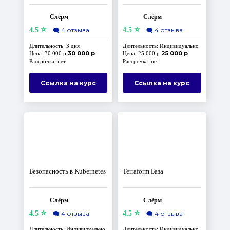
гипотезы надёжности
Keycloak
Слёрм
Слёрм
⭐
⭐
4.5
🗨️
4 отзыва
4.5
🗨️
4 отзыва
Длительность: 3 дня
Длительность: Индивидуально
30 000 р
25 000 р
Цена:
30 000 р
Цена:
25 000 р
Рассрочка: нет
Рассрочка: нет
Ссылка на курс
Ссылка на курс
Безопасность в Kubernetes
Terraform База
Слёрм
Слёрм
⭐
⭐
4.5
🗨️
4 отзыва
4.5
🗨️
4 отзыва
Длительность: Индивидуально
Длительность: Индивидуально