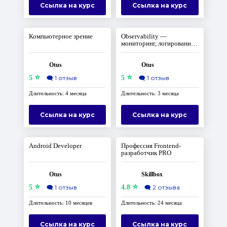
Ссылка на курс
Ссылка на курс
Компьютерное зрение
Observability —
мониторинг, логирование,
трейсинг
Otus
Otus
⭐
⭐
5
🗨️
1 отзыв
5
🗨️
1 отзыв
Длительность: 4 месяца
Длительность: 3 месяца
Ссылка на курс
Ссылка на курс
Android Developer
Профессия Frontend-
разработчик PRO
Otus
Skillbox
⭐
⭐
5
🗨️
1 отзыв
4.8
🗨️
2 отзыва
Длительность: 10 месяцев
Длительность: 24 месяца
Ссылка на курс
Ссылка на курс