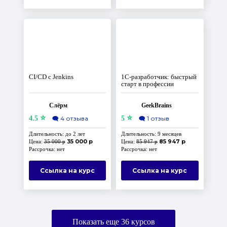
СI/CD с Jenkins
1C-разработчик: быстрый
старт в профессии
Слёрм
GeekBrains
⭐
⭐
4.5
🗨️
4 отзыва
5
🗨️
1 отзыв
Длительность: до 2 лет
Длительность: 9 месяцев
35 000 р
85 947 р
Цена:
35 000 р
Цена:
85 947 р
Рассрочка: нет
Рассрочка: нет
Ссылка на курс
Ссылка на курс
Показать еще
36
курсов