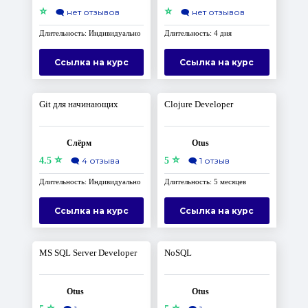
⭐
⭐
🗨️
нет отзывов
🗨️
нет отзывов
Длительность: Индивидуально
Длительность: 4 дня
Ссылка на курс
Ссылка на курс
Git для начинающих
Clojure Developer
Слёрм
Otus
⭐
⭐
4.5
🗨️
4 отзыва
5
🗨️
1 отзыв
Длительность: Индивидуально
Длительность: 5 месяцев
Ссылка на курс
Ссылка на курс
MS SQL Server Developer
NoSQL
Otus
Otus