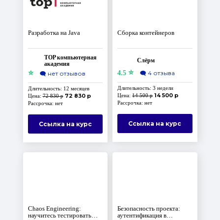
Разработка на Java
Сборка контейнеров
TOP компьютерная
Слёрм
академия
⭐
⭐
4.5
🗨️
4 отзыва
🗨️
нет отзывов
Длительность: 3 недели
Длительность: 12 месяцев
14 500 р
72 830 р
Цена:
14 500 р
Цена:
72 830 р
Рассрочка: нет
Рассрочка: нет
Ссылка на курс
Ссылка на курс
Chaos Engineering:
Безопасность проекта:
научитесь тестировать
аутентификация в