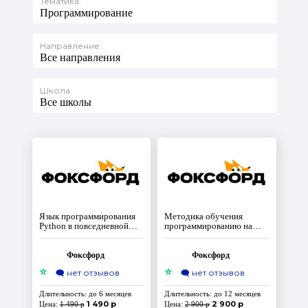
Тематика:
Программирование
Направление:
Все направления
Школа:
Все школы
Язык программирования
Методика обучения
Python в повседневной
программированию на
работе учителя
Python через создание игр
и приложений: от
базового до продвинутого
Фоксфорд
Фоксфорд
уровня
⭐
⭐
🗨️
нет отзывов
🗨️
нет отзывов
Длительность: до 6 месяцев
Длительность: до 12 месяцев
1 490 р
2 900 р
Цена:
1 490 р
Цена:
2 900 р