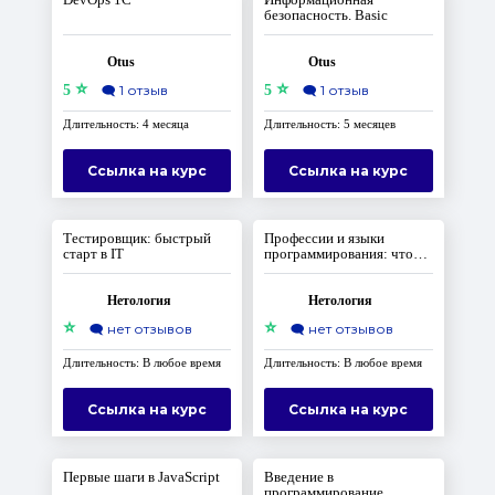
безопасность. Basic
Otus
Otus
⭐
⭐
5
🗨️
1 отзыв
5
🗨️
1 отзыв
Длительность: 4 месяца
Длительность: 5 месяцев
Ссылка на курс
Ссылка на курс
Тестировщик: быстрый
Профессии и языки
старт в IT
программирования: что
выбрать
Нетология
Нетология
⭐
⭐
🗨️
нет отзывов
🗨️
нет отзывов
Длительность: В любое время
Длительность: В любое время
Ссылка на курс
Ссылка на курс
Первые шаги в JavaScript
Введение в
программирование