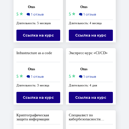
Otus
Otus
⭐
⭐
5
🗨️
1 отзыв
5
🗨️
1 отзыв
Длительность: 5 месяцев
Длительность: 4 месяца
Ссылка на курс
Ссылка на курс
Infrastructure as a code
Экспресс-курс «CI/CD»
Otus
Otus
⭐
⭐
5
🗨️
1 отзыв
5
🗨️
1 отзыв
Длительность: 3 месяца
Длительность: 4 дня
Ссылка на курс
Ссылка на курс
Криптографическая
Специалист по
защита информации
кибербезопасности
облачных сред