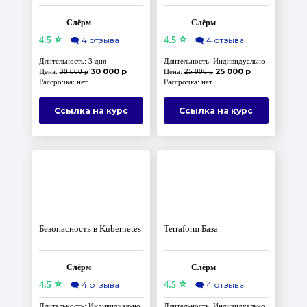
гипотезы надёжности
Keycloak
Слёрм
Слёрм
⭐
⭐
4.5
🗨️
4 отзыва
4.5
🗨️
4 отзыва
Длительность: 3 дня
Длительность: Индивидуально
30 000 р
25 000 р
Цена:
30 000 р
Цена:
25 000 р
Рассрочка: нет
Рассрочка: нет
Ссылка на курс
Ссылка на курс
Безопасность в Kubernetes
Terraform База
Слёрм
Слёрм
⭐
⭐
4.5
🗨️
4 отзыва
4.5
🗨️
4 отзыва
Длительность: Индивидуально
Длительность: Индивидуально