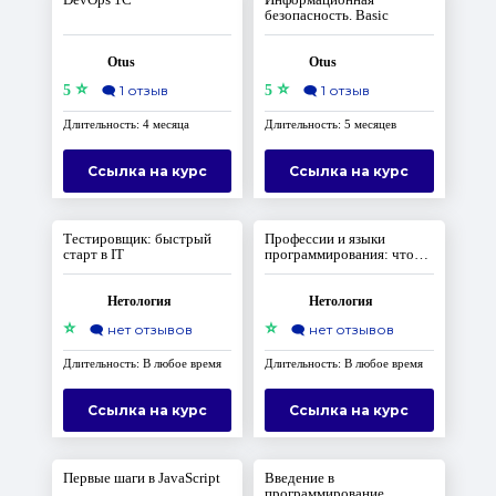
безопасность. Basic
Otus
Otus
⭐
⭐
5
🗨️
1 отзыв
5
🗨️
1 отзыв
Длительность: 4 месяца
Длительность: 5 месяцев
Ссылка на курс
Ссылка на курс
Тестировщик: быстрый
Профессии и языки
старт в IT
программирования: что
выбрать
Нетология
Нетология
⭐
⭐
🗨️
нет отзывов
🗨️
нет отзывов
Длительность: В любое время
Длительность: В любое время
Ссылка на курс
Ссылка на курс
Первые шаги в JavaScript
Введение в
программирование