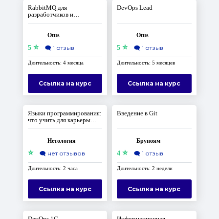
RabbitMQ для
DevOps Lead
разработчиков и
администраторов
Otus
Otus
⭐
⭐
5
🗨️
1 отзыв
5
🗨️
1 отзыв
Длительность: 4 месяца
Длительность: 5 месяцев
Ссылка на курс
Ссылка на курс
Языки программирования:
Введение в Git
что учить для карьеры
разработчика
Нетология
Бруноям
⭐
⭐
🗨️
нет отзывов
4
🗨️
1 отзыв
Длительность: 2 часа
Длительность: 2 недели
Ссылка на курс
Ссылка на курс
DevOps 1С
Информационная