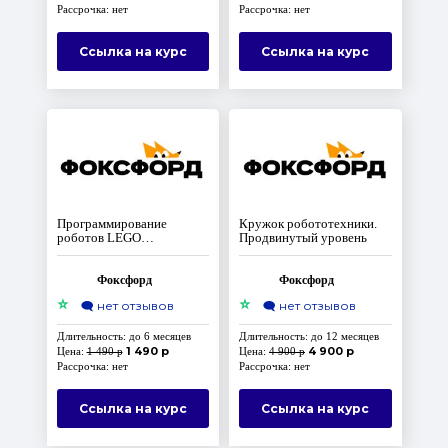
Рассрочка: нет
Рассрочка: нет
Ссылка на курс
Ссылка на курс
Программирование
Кружок робототехники.
роботов LEGO
Продвинутый уровень
MINDSTORMS EV3 на
языке Python
Фоксфорд
Фоксфорд
⭐
⭐
🗨️
нет отзывов
🗨️
нет отзывов
Длительность: до 6 месяцев
Длительность: до 12 месяцев
1 490 р
4 900 р
Цена:
1 490 р
Цена:
4 900 р
Рассрочка: нет
Рассрочка: нет
Ссылка на курс
Ссылка на курс