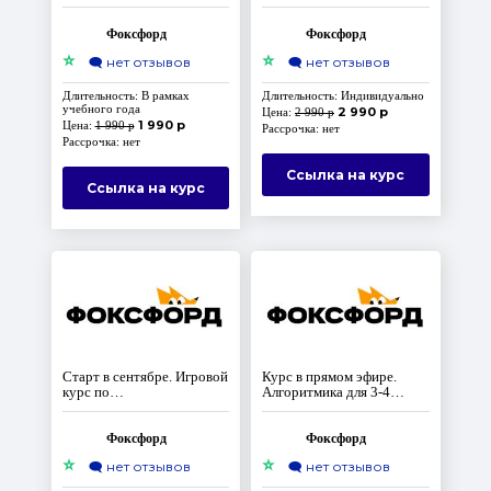
олимпиадах для 9-11
программированию:
классов
Переменные и списки
Фоксфорд
Фоксфорд
⭐
⭐
🗨️
нет отзывов
🗨️
нет отзывов
Длительность: В рамках
Длительность: Индивидуально
учебного года
2 990 р
Цена:
2 990 р
1 990 р
Цена:
1 990 р
Рассрочка: нет
Рассрочка: нет
Ссылка на курс
Ссылка на курс
Старт в сентябре. Игровой
Курс в прямом эфире.
курс по
Алгоритмика для 3-4
программированию:
класса
Условия и логические
операторы.
Фоксфорд
Фоксфорд
⭐
⭐
🗨️
нет отзывов
🗨️
нет отзывов