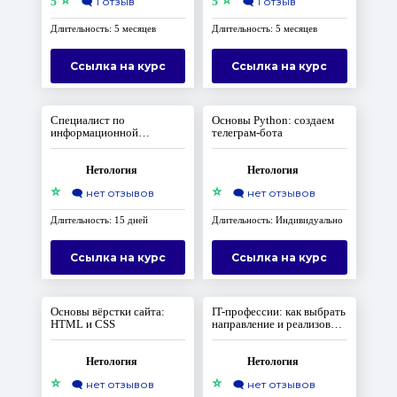
⭐
⭐
5
🗨️
1 отзыв
5
🗨️
1 отзыв
Длительность: 5 месяцев
Длительность: 5 месяцев
Ссылка на курс
Ссылка на курс
Специалист по
Основы Python: создаем
информационной
телеграм-бота
безопасности: старт
карьеры
Нетология
Нетология
⭐
⭐
🗨️
нет отзывов
🗨️
нет отзывов
Длительность: 15 дней
Длительность: Индивидуально
Ссылка на курс
Ссылка на курс
Основы вёрстки сайта:
IT-профессии: как выбрать
HTML и CSS
направление и реализовать
себя
Нетология
Нетология
⭐
⭐
🗨️
нет отзывов
🗨️
нет отзывов