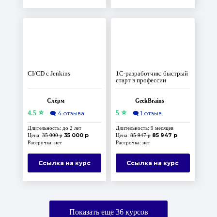
СI/CD с Jenkins
1C-разработчик: быстрый
старт в профессии
Слёрм
GeekBrains
⭐
⭐
4.5
🗨️
4 отзыва
5
🗨️
1 отзыв
Длительность: до 2 лет
Длительность: 9 месяцев
35 000 р
85 947 р
Цена:
35 000 р
Цена:
85 947 р
Рассрочка: нет
Рассрочка: нет
Ссылка на курс
Ссылка на курс
Показать еще
36
курсов