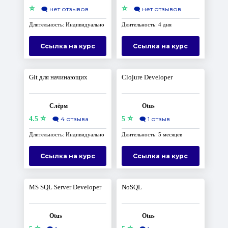
⭐
⭐
🗨️
нет отзывов
🗨️
нет отзывов
Длительность: Индивидуально
Длительность: 4 дня
Ссылка на курс
Ссылка на курс
Git для начинающих
Clojure Developer
Слёрм
Otus
⭐
⭐
4.5
🗨️
4 отзыва
5
🗨️
1 отзыв
Длительность: Индивидуально
Длительность: 5 месяцев
Ссылка на курс
Ссылка на курс
MS SQL Server Developer
NoSQL
Otus
Otus