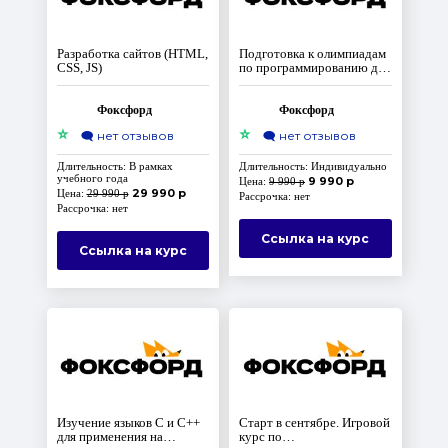
Разработка сайтов (HTML,
Подготовка к олимпиадам
CSS, JS)
по программированию для
среднего уровня, 7-8
классы. Доступ на 10 лет
Фоксфорд
Фоксфорд
⭐
⭐
🗨️
нет отзывов
🗨️
нет отзывов
Длительность: В рамках
Длительность: Индивидуально
учебного года
9 990 р
Цена:
9 990 р
29 990 р
Цена:
29 990 р
Рассрочка: нет
Рассрочка: нет
Ссылка на курс
Ссылка на курс
Изучение языков C и C++
Старт в сентябре. Игровой
для применения на
курс по