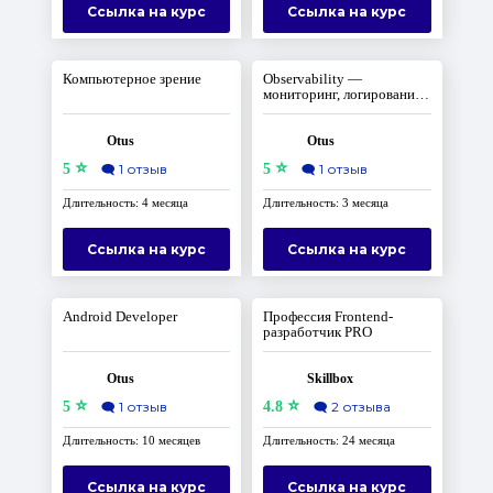
Ссылка на курс
Ссылка на курс
Компьютерное зрение
Observability —
мониторинг, логирование,
трейсинг
Otus
Otus
⭐
⭐
5
🗨️
1 отзыв
5
🗨️
1 отзыв
Длительность: 4 месяца
Длительность: 3 месяца
Ссылка на курс
Ссылка на курс
Android Developer
Профессия Frontend-
разработчик PRO
Otus
Skillbox
⭐
⭐
5
🗨️
1 отзыв
4.8
🗨️
2 отзыва
Длительность: 10 месяцев
Длительность: 24 месяца
Ссылка на курс
Ссылка на курс