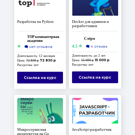
Разработка на Python
Docker для админов и
разработчиков
TOP компьютерная
Слёрм
академия
⭐
⭐
4.5
🗨️
4 отзыва
🗨️
нет отзывов
Длительность: до 2 лет
Длительность: 12 месяцев
15 000 р
72 830 р
Цена:
15 000 р
Цена:
72 830 р
Рассрочка: нет
Рассрочка: нет
Ссылка на курс
Ссылка на курс
Микросервисная
JavaScript-разработчик
архитектура на Go