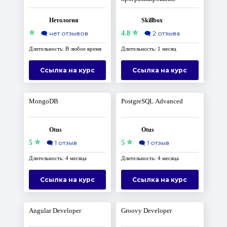
Нетология
Skillbox
⭐
⭐
🗨️
нет отзывов
4.8
🗨️
2 отзыва
Длительность: В любое время
Длительность: 1 месяц
Ссылка на курс
Ссылка на курс
MongoDB
PostgreSQL Advanced
Otus
Otus
⭐
⭐
5
🗨️
1 отзыв
5
🗨️
1 отзыв
Длительность: 4 месяца
Длительность: 4 месяца
Ссылка на курс
Ссылка на курс
Angular Developer
Groovy Developer