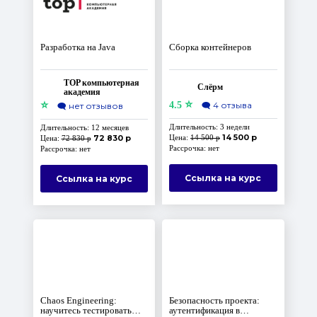
Разработка на Java
Сборка контейнеров
TOP компьютерная
Слёрм
академия
⭐
⭐
4.5
🗨️
4 отзыва
🗨️
нет отзывов
Длительность: 3 недели
Длительность: 12 месяцев
14 500 р
72 830 р
Цена:
14 500 р
Цена:
72 830 р
Рассрочка: нет
Рассрочка: нет
Ссылка на курс
Ссылка на курс
Chaos Engineering:
Безопасность проекта:
научитесь тестировать
аутентификация в