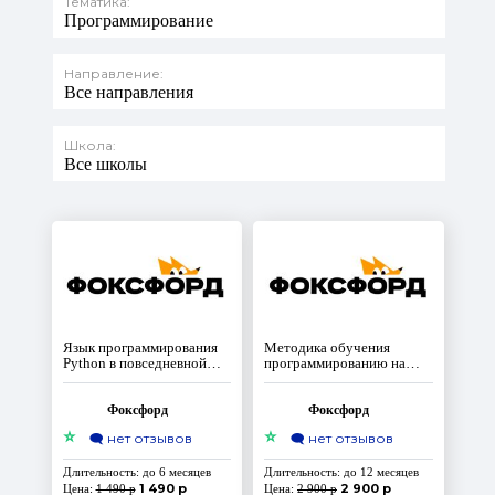
Тематика:
Программирование
Направление:
Все направления
Школа:
Все школы
Язык программирования
Методика обучения
Python в повседневной
программированию на
работе учителя
Python через создание игр
и приложений: от
базового до продвинутого
Фоксфорд
Фоксфорд
уровня
⭐
⭐
🗨️
нет отзывов
🗨️
нет отзывов
Длительность: до 6 месяцев
Длительность: до 12 месяцев
1 490 р
2 900 р
Цена:
1 490 р
Цена:
2 900 р