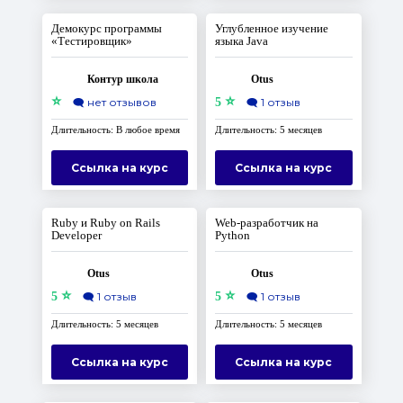
Демокурс программы
Углубленное изучение
«Тестировщик»
языка Java
Контур школа
Otus
⭐
⭐
🗨️
нет отзывов
5
🗨️
1 отзыв
Длительность: В любое время
Длительность: 5 месяцев
Ссылка на курс
Ссылка на курс
Ruby и Ruby on Rails
Web-разработчик на
Developer
Python
Otus
Otus
⭐
⭐
5
🗨️
1 отзыв
5
🗨️
1 отзыв
Длительность: 5 месяцев
Длительность: 5 месяцев
Ссылка на курс
Ссылка на курс