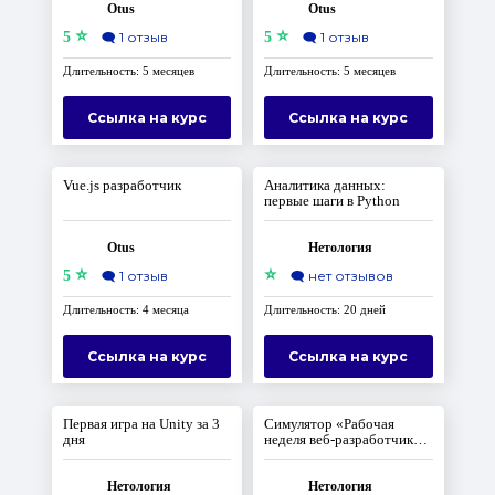
Otus
Otus
⭐
⭐
5
🗨️
1 отзыв
5
🗨️
1 отзыв
Длительность: 5 месяцев
Длительность: 5 месяцев
Ссылка на курс
Ссылка на курс
Vue.js разработчик
Аналитика данных:
первые шаги в Python
Otus
Нетология
⭐
⭐
5
🗨️
1 отзыв
🗨️
нет отзывов
Длительность: 4 месяца
Длительность: 20 дней
Ссылка на курс
Ссылка на курс
Первая игра на Unity за 3
Симулятор «Рабочая
дня
неделя веб-разработчика
на Python»
Нетология
Нетология