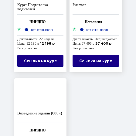
Курс: Подготовка
Риелтор
водителей
автотранспортных
средств
НИИДПО
Нетология
⭐
⭐
🗨️
нет отзывов
🗨️
нет отзывов
Длительность: 22 недели
Длительность: Индивидуально
12 198 р
37 400 р
Цена:
12 198 р
Цена:
37 400 р
Рассрочка: нет
Рассрочка: нет
Ссылка на курс
Ссылка на курс
Возведение зданий (680ч)
НИИДПО