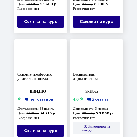
58 600 р
8 500 р
Цена:
58 600 р
Цена:
8 500 р
Рассрочка: нет
Рассрочка: нет
Ссылка на курс
Ссылка на курс
Освойте профессию
Беспилотная
учителя-логопеда
аэрологистика
дистанционно
НИИДПО
Skillbox
⭐
⭐
🗨️
нет отзывов
4.8
🗨️
2 отзыва
Длительность: 48 недель
Длительность: 3 месяца
41 716 р
70 000 р
Цена:
41 716 р
Цена:
70 000 р
Рассрочка: нет
Рассрочка: нет
- 32% промокод на
скидку
Ссылка на курс