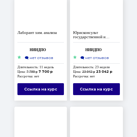
Лаборант хим. анализа
Юрисконсульт
государственной и
муниципальной службы
НИИДПО
НИИДПО
⭐
⭐
🗨️
нет отзывов
🗨️
нет отзывов
Длительность: 11 недель
Длительность: 23 недели
7 700 р
23 042 р
Цена:
7 700 р
Цена:
23 042 р
Рассрочка: нет
Рассрочка: нет
Ссылка на курс
Ссылка на курс