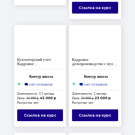
Ссылка на курс
Бухгалтерский учет.
Кадровое
Кадровое
делопроизводство с нуля.
делопроизводство.
Профпереподготовка, код
Профпереподготовка
А
Контур школа
Контур школа
⭐
⭐
🗨️
нет отзывов
🗨️
нет отзывов
Длительность: 3.5 месяца
Длительность: 2 месяца
42 000 р
23 000 р
Цена:
42 000 р
Цена:
23 000 р
Рассрочка: нет
Рассрочка: нет
Ссылка на курс
Ссылка на курс