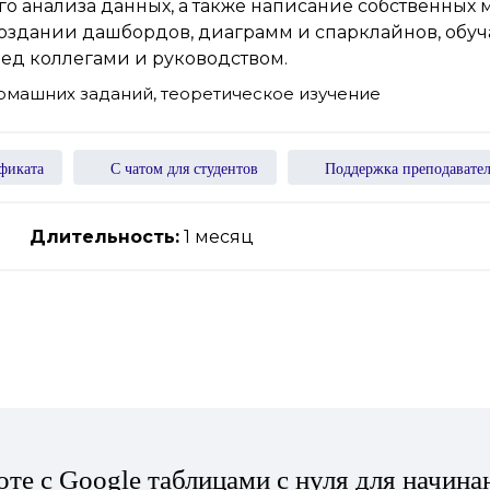
о анализа данных, а также написание собственных 
создании дашбордов, диаграмм и спарклайнов, обу
ед коллегами и руководством.
домашних заданий, теоретическое изучение
фиката
С чатом для студентов
Поддержка преподавате
Длительность:
1 месяц
те с Google таблицами с нуля для начина