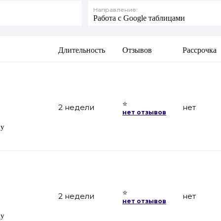
Направление:
Работа с Google таблицами
Длительность
Отзывов
Рассрочка
⭐
2 недели
нет
нет отзывов
my
⭐
2 недели
нет
нет отзывов
my