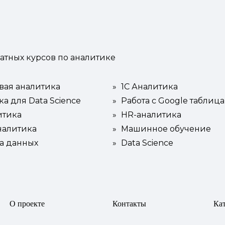
атных курсов по аналитике
вая аналитика
»
1С Аналитика
а для Data Science
»
Работа с Google таблиц
итика
»
HR-аналитика
налитика
»
Машинное обучение
а данных
»
Data Science
О проекте
Контакты
Ка