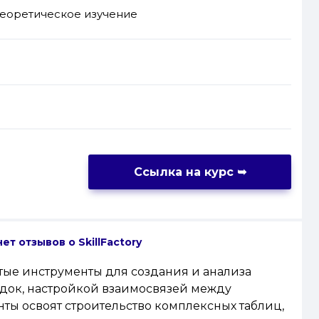
теоретическое изучение
Ссылка на курс
➥
нет отзывов
о SkillFactory
утые инструменты для создания и анализа
адок, настройкой взаимосвязей между
ты освоят строительство комплексных таблиц,