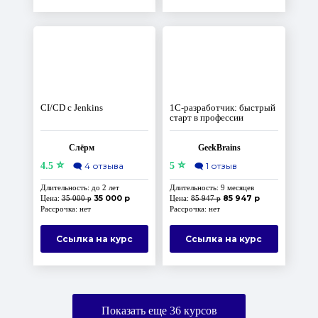
СI/CD с Jenkins
1C-разработчик: быстрый
старт в профессии
Слёрм
GeekBrains
⭐
⭐
4.5
🗨️
4 отзыва
5
🗨️
1 отзыв
Длительность: до 2 лет
Длительность: 9 месяцев
35 000 р
85 947 р
Цена:
35 000 р
Цена:
85 947 р
Рассрочка: нет
Рассрочка: нет
Ссылка на курс
Ссылка на курс
Показать еще
36
курсов