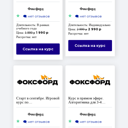
олимпиадах для 9-11
программированию:
классов
Переменные и списки
Фоксфорд
Фоксфорд
⭐
⭐
🗨️
нет отзывов
🗨️
нет отзывов
Длительность: В рамках
Длительность: Индивидуально
учебного года
2 990 р
Цена:
2 990 р
1 990 р
Цена:
1 990 р
Рассрочка: нет
Рассрочка: нет
Ссылка на курс
Ссылка на курс
Старт в сентябре. Игровой
Курс в прямом эфире.
курс по
Алгоритмика для 3-4
программированию:
класса
Условия и логические
операторы.
Фоксфорд
Фоксфорд
⭐
⭐
🗨️
нет отзывов
🗨️
нет отзывов