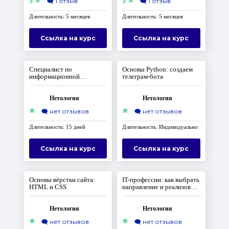
⭐
⭐
5
🗨️
1 отзыв
5
🗨️
1 отзыв
Длительность: 5 месяцев
Длительность: 5 месяцев
Ссылка на курс
Ссылка на курс
Специалист по
Основы Python: создаем
информационной
телеграм-бота
безопасности: старт
карьеры
Нетология
Нетология
⭐
⭐
🗨️
нет отзывов
🗨️
нет отзывов
Длительность: 15 дней
Длительность: Индивидуально
Ссылка на курс
Ссылка на курс
Основы вёрстки сайта:
IT-профессии: как выбрать
HTML и CSS
направление и реализовать
себя
Нетология
Нетология
⭐
⭐
🗨️
нет отзывов
🗨️
нет отзывов