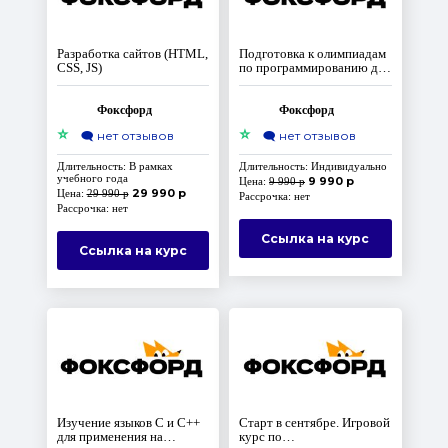
Разработка сайтов (HTML,
Подготовка к олимпиадам
CSS, JS)
по программированию для
среднего уровня, 7-8
классы. Доступ на 10 лет
Фоксфорд
Фоксфорд
⭐
⭐
🗨️
нет отзывов
🗨️
нет отзывов
Длительность: В рамках
Длительность: Индивидуально
учебного года
9 990 р
Цена:
9 990 р
29 990 р
Цена:
29 990 р
Рассрочка: нет
Рассрочка: нет
Ссылка на курс
Ссылка на курс
Изучение языков C и C++
Старт в сентябре. Игровой
для применения на
курс по