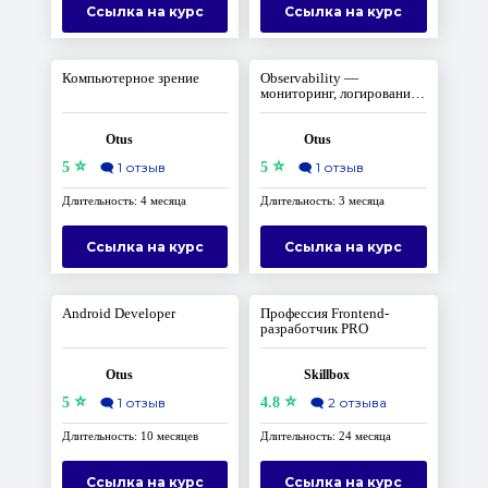
Ссылка на курс
Ссылка на курс
Компьютерное зрение
Observability —
мониторинг, логирование,
трейсинг
Otus
Otus
⭐
⭐
5
🗨️
1 отзыв
5
🗨️
1 отзыв
Длительность: 4 месяца
Длительность: 3 месяца
Ссылка на курс
Ссылка на курс
Android Developer
Профессия Frontend-
разработчик PRO
Otus
Skillbox
⭐
⭐
5
🗨️
1 отзыв
4.8
🗨️
2 отзыва
Длительность: 10 месяцев
Длительность: 24 месяца
Ссылка на курс
Ссылка на курс