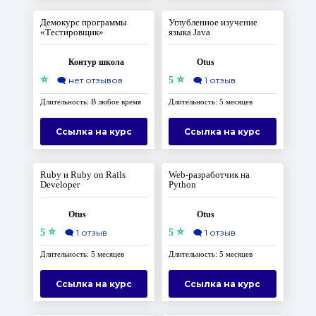
Демокурс программы
Углубленное изучение
«Тестировщик»
языка Java
Контур школа
Otus
⭐
⭐
🗨️
нет отзывов
5
🗨️
1 отзыв
Длительность: В любое время
Длительность: 5 месяцев
Ссылка на курс
Ссылка на курс
Ruby и Ruby on Rails
Web-разработчик на
Developer
Python
Otus
Otus
⭐
⭐
5
🗨️
1 отзыв
5
🗨️
1 отзыв
Длительность: 5 месяцев
Длительность: 5 месяцев
Ссылка на курс
Ссылка на курс