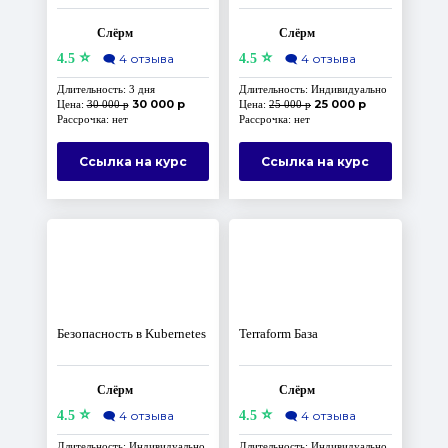
гипотезы надёжности
Keycloak
Слёрм
Слёрм
⭐
⭐
4.5
🗨️
4 отзыва
4.5
🗨️
4 отзыва
Длительность: 3 дня
Длительность: Индивидуально
30 000 р
25 000 р
Цена:
30 000 р
Цена:
25 000 р
Рассрочка: нет
Рассрочка: нет
Ссылка на курс
Ссылка на курс
Безопасность в Kubernetes
Terraform База
Слёрм
Слёрм
⭐
⭐
4.5
🗨️
4 отзыва
4.5
🗨️
4 отзыва
Длительность: Индивидуально
Длительность: Индивидуально