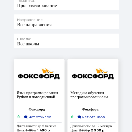
Тематика:
Программирование
Направление:
Все направления
Школа:
Все школы
Язык программирования
Методика обучения
Python в повседневной
программированию на
работе учителя
Python через создание игр
и приложений: от
базового до продвинутого
Фоксфорд
Фоксфорд
уровня
⭐
⭐
🗨️
нет отзывов
🗨️
нет отзывов
Длительность: до 6 месяцев
Длительность: до 12 месяцев
1 490 р
2 900 р
Цена:
1 490 р
Цена:
2 900 р