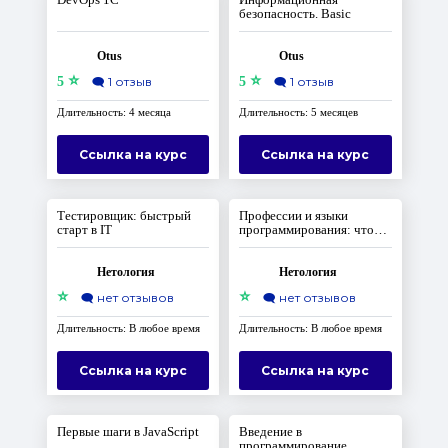
безопасность. Basic
Otus
Otus
⭐
⭐
5
🗨️
1 отзыв
5
🗨️
1 отзыв
Длительность: 4 месяца
Длительность: 5 месяцев
Ссылка на курс
Ссылка на курс
Тестировщик: быстрый
Профессии и языки
старт в IT
программирования: что
выбрать
Нетология
Нетология
⭐
⭐
🗨️
нет отзывов
🗨️
нет отзывов
Длительность: В любое время
Длительность: В любое время
Ссылка на курс
Ссылка на курс
Первые шаги в JavaScript
Введение в
программирование