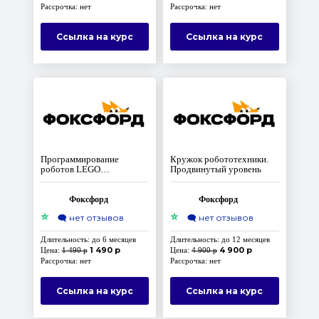
Рассрочка: нет
Рассрочка: нет
Ссылка на курс
Ссылка на курс
Программирование
Кружок робототехники.
роботов LEGO
Продвинутый уровень
MINDSTORMS EV3 на
языке Python
Фоксфорд
Фоксфорд
⭐
⭐
🗨️
нет отзывов
🗨️
нет отзывов
Длительность: до 6 месяцев
Длительность: до 12 месяцев
1 490 р
4 900 р
Цена:
1 490 р
Цена:
4 900 р
Рассрочка: нет
Рассрочка: нет
Ссылка на курс
Ссылка на курс