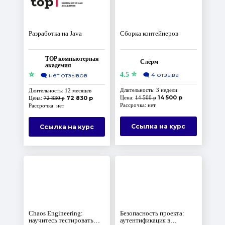
Разработка на Java
Сборка контейнеров
TOP компьютерная
Слёрм
академия
⭐
⭐
4.5
🗨️
4 отзыва
🗨️
нет отзывов
Длительность: 3 недели
Длительность: 12 месяцев
14 500 р
72 830 р
Цена:
14 500 р
Цена:
72 830 р
Рассрочка: нет
Рассрочка: нет
Ссылка на курс
Ссылка на курс
Chaos Engineering:
Безопасность проекта:
научитесь тестировать
аутентификация в