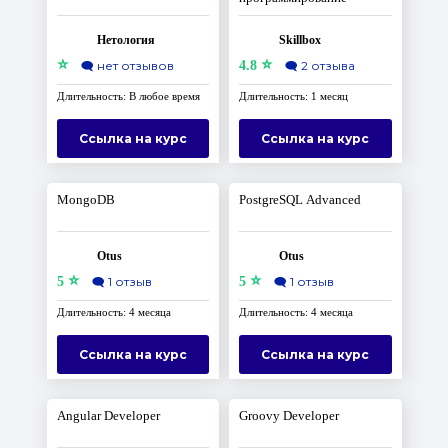
Нетология
Skillbox
⭐
⭐
🗨️
нет отзывов
4.8
🗨️
2 отзыва
Длительность: В любое время
Длительность: 1 месяц
Ссылка на курс
Ссылка на курс
MongoDB
PostgreSQL Advanced
Otus
Otus
⭐
⭐
5
🗨️
1 отзыв
5
🗨️
1 отзыв
Длительность: 4 месяца
Длительность: 4 месяца
Ссылка на курс
Ссылка на курс
Angular Developer
Groovy Developer