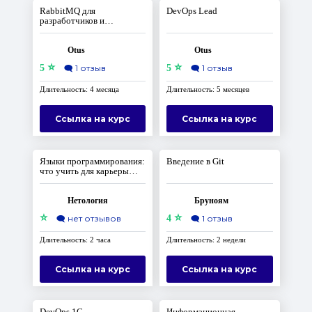
RabbitMQ для
DevOps Lead
разработчиков и
администраторов
Otus
Otus
⭐
⭐
5
🗨️
1 отзыв
5
🗨️
1 отзыв
Длительность: 4 месяца
Длительность: 5 месяцев
Ссылка на курс
Ссылка на курс
Языки программирования:
Введение в Git
что учить для карьеры
разработчика
Нетология
Бруноям
⭐
⭐
🗨️
нет отзывов
4
🗨️
1 отзыв
Длительность: 2 часа
Длительность: 2 недели
Ссылка на курс
Ссылка на курс
DevOps 1С
Информационная