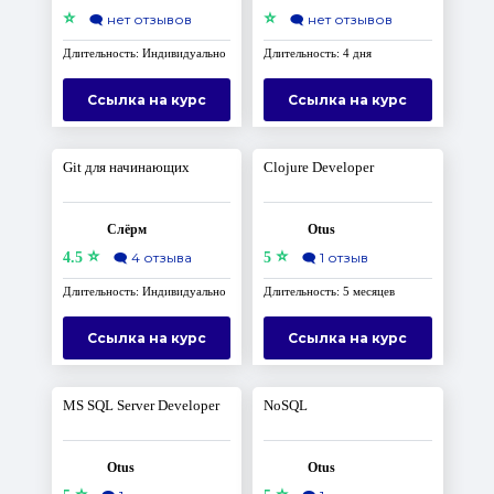
⭐
⭐
🗨️
нет отзывов
🗨️
нет отзывов
Длительность: Индивидуально
Длительность: 4 дня
Ссылка на курс
Ссылка на курс
Git для начинающих
Clojure Developer
Слёрм
Otus
⭐
⭐
4.5
🗨️
4 отзыва
5
🗨️
1 отзыв
Длительность: Индивидуально
Длительность: 5 месяцев
Ссылка на курс
Ссылка на курс
MS SQL Server Developer
NoSQL
Otus
Otus