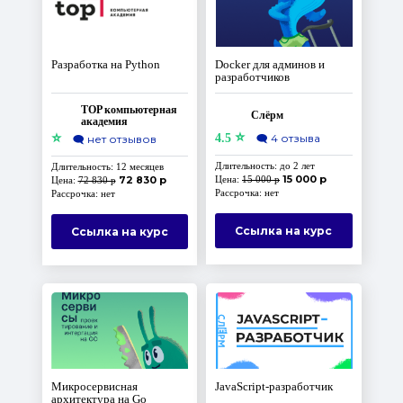
Разработка на Python
Docker для админов и
разработчиков
TOP компьютерная
Слёрм
академия
⭐
⭐
4.5
🗨️
4 отзыва
🗨️
нет отзывов
Длительность: до 2 лет
Длительность: 12 месяцев
15 000 р
72 830 р
Цена:
15 000 р
Цена:
72 830 р
Рассрочка: нет
Рассрочка: нет
Ссылка на курс
Ссылка на курс
Микросервисная
JavaScript-разработчик
архитектура на Go