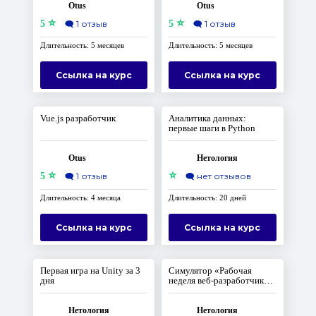
Otus
Otus
⭐
⭐
5
🗨️
1 отзыв
5
🗨️
1 отзыв
Длительность: 5 месяцев
Длительность: 5 месяцев
Ссылка на курс
Ссылка на курс
Vue.js разработчик
Аналитика данных:
первые шаги в Python
Otus
Нетология
⭐
⭐
5
🗨️
1 отзыв
🗨️
нет отзывов
Длительность: 4 месяца
Длительность: 20 дней
Ссылка на курс
Ссылка на курс
Первая игра на Unity за 3
Симулятор «Рабочая
дня
неделя веб-разработчика
на Python»
Нетология
Нетология