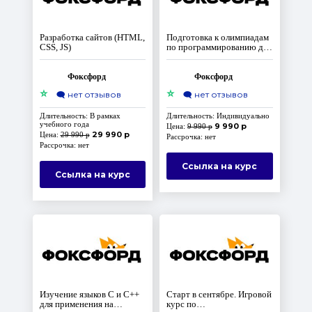
Разработка сайтов (HTML,
Подготовка к олимпиадам
CSS, JS)
по программированию для
среднего уровня, 7-8
классы. Доступ на 10 лет
Фоксфорд
Фоксфорд
⭐
⭐
🗨️
нет отзывов
🗨️
нет отзывов
Длительность: В рамках
Длительность: Индивидуально
учебного года
9 990 р
Цена:
9 990 р
29 990 р
Цена:
29 990 р
Рассрочка: нет
Рассрочка: нет
Ссылка на курс
Ссылка на курс
Изучение языков C и C++
Старт в сентябре. Игровой
для применения на
курс по