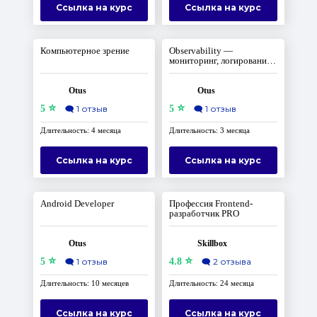
Ссылка на курс
Ссылка на курс
Компьютерное зрение
Observability —
мониторинг, логирование,
трейсинг
Otus
Otus
⭐
⭐
5
🗨️
1 отзыв
5
🗨️
1 отзыв
Длительность: 4 месяца
Длительность: 3 месяца
Ссылка на курс
Ссылка на курс
Android Developer
Профессия Frontend-
разработчик PRO
Otus
Skillbox
⭐
⭐
5
🗨️
1 отзыв
4.8
🗨️
2 отзыва
Длительность: 10 месяцев
Длительность: 24 месяца
Ссылка на курс
Ссылка на курс