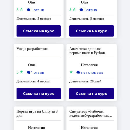
Otus
Otus
⭐
⭐
5
🗨️
1 отзыв
5
🗨️
1 отзыв
Длительность: 5 месяцев
Длительность: 5 месяцев
Ссылка на курс
Ссылка на курс
Vue.js разработчик
Аналитика данных:
первые шаги в Python
Otus
Нетология
⭐
⭐
5
🗨️
1 отзыв
🗨️
нет отзывов
Длительность: 4 месяца
Длительность: 20 дней
Ссылка на курс
Ссылка на курс
Первая игра на Unity за 3
Симулятор «Рабочая
дня
неделя веб-разработчика
на Python»
Нетология
Нетология