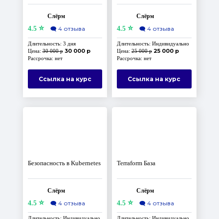
гипотезы надёжности
Keycloak
Слёрм
Слёрм
⭐
⭐
4.5
🗨️
4 отзыва
4.5
🗨️
4 отзыва
Длительность: 3 дня
Длительность: Индивидуально
30 000 р
25 000 р
Цена:
30 000 р
Цена:
25 000 р
Рассрочка: нет
Рассрочка: нет
Ссылка на курс
Ссылка на курс
Безопасность в Kubernetes
Terraform База
Слёрм
Слёрм
⭐
⭐
4.5
🗨️
4 отзыва
4.5
🗨️
4 отзыва
Длительность: Индивидуально
Длительность: Индивидуально