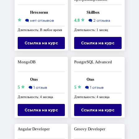
Нетология
Skillbox
⭐
⭐
🗨️
нет отзывов
4.8
🗨️
2 отзыва
Длительность: В любое время
Длительность: 1 месяц
Ссылка на курс
Ссылка на курс
MongoDB
PostgreSQL Advanced
Otus
Otus
⭐
⭐
5
🗨️
1 отзыв
5
🗨️
1 отзыв
Длительность: 4 месяца
Длительность: 4 месяца
Ссылка на курс
Ссылка на курс
Angular Developer
Groovy Developer