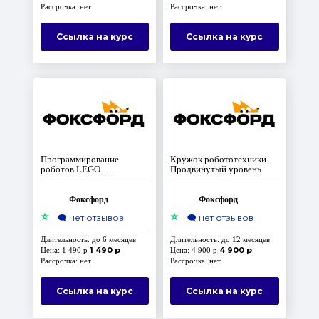
Рассрочка: нет
Рассрочка: нет
Ссылка на курс
Ссылка на курс
Программирование
Кружок робототехники.
роботов LEGO
Продвинутый уровень
MINDSTORMS EV3 на
языке Python
Фоксфорд
Фоксфорд
⭐
⭐
🗨️
нет отзывов
🗨️
нет отзывов
Длительность: до 6 месяцев
Длительность: до 12 месяцев
1 490 р
4 900 р
Цена:
1 490 р
Цена:
4 900 р
Рассрочка: нет
Рассрочка: нет
Ссылка на курс
Ссылка на курс