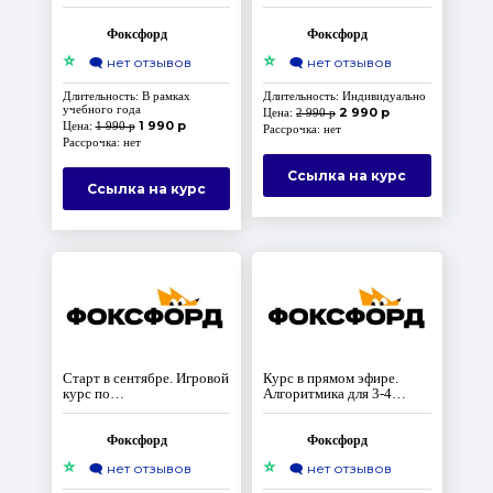
олимпиадах для 9-11
программированию:
классов
Переменные и списки
Фоксфорд
Фоксфорд
⭐
⭐
🗨️
нет отзывов
🗨️
нет отзывов
Длительность: В рамках
Длительность: Индивидуально
учебного года
2 990 р
Цена:
2 990 р
1 990 р
Цена:
1 990 р
Рассрочка: нет
Рассрочка: нет
Ссылка на курс
Ссылка на курс
Старт в сентябре. Игровой
Курс в прямом эфире.
курс по
Алгоритмика для 3-4
программированию:
класса
Условия и логические
операторы.
Фоксфорд
Фоксфорд
⭐
⭐
🗨️
нет отзывов
🗨️
нет отзывов