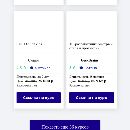
СI/CD с Jenkins
1C-разработчик: быстрый
старт в профессии
Слёрм
GeekBrains
⭐
⭐
4.5
🗨️
4 отзыва
5
🗨️
1 отзыв
Длительность: до 2 лет
Длительность: 9 месяцев
35 000 р
85 947 р
Цена:
35 000 р
Цена:
85 947 р
Рассрочка: нет
Рассрочка: нет
Ссылка на курс
Ссылка на курс
Показать еще
36
курсов