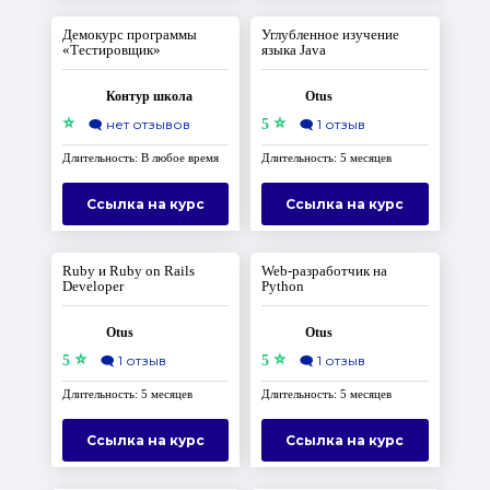
Демокурс программы
Углубленное изучение
«Тестировщик»
языка Java
Контур школа
Otus
⭐
⭐
🗨️
нет отзывов
5
🗨️
1 отзыв
Длительность: В любое время
Длительность: 5 месяцев
Ссылка на курс
Ссылка на курс
Ruby и Ruby on Rails
Web-разработчик на
Developer
Python
Otus
Otus
⭐
⭐
5
🗨️
1 отзыв
5
🗨️
1 отзыв
Длительность: 5 месяцев
Длительность: 5 месяцев
Ссылка на курс
Ссылка на курс