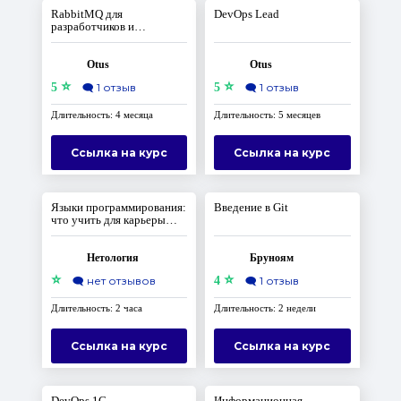
RabbitMQ для
DevOps Lead
разработчиков и
администраторов
Otus
Otus
⭐
⭐
5
🗨️
1 отзыв
5
🗨️
1 отзыв
Длительность: 4 месяца
Длительность: 5 месяцев
Ссылка на курс
Ссылка на курс
Языки программирования:
Введение в Git
что учить для карьеры
разработчика
Нетология
Бруноям
⭐
⭐
🗨️
нет отзывов
4
🗨️
1 отзыв
Длительность: 2 часа
Длительность: 2 недели
Ссылка на курс
Ссылка на курс
DevOps 1С
Информационная