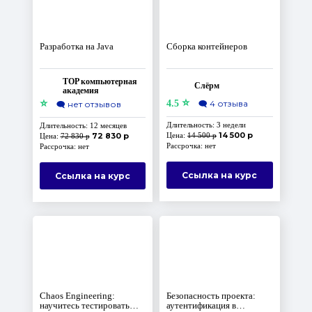
Разработка на Java
Сборка контейнеров
TOP компьютерная
Слёрм
академия
⭐
⭐
4.5
🗨️
4 отзыва
🗨️
нет отзывов
Длительность: 3 недели
Длительность: 12 месяцев
14 500 р
72 830 р
Цена:
14 500 р
Цена:
72 830 р
Рассрочка: нет
Рассрочка: нет
Ссылка на курс
Ссылка на курс
Chaos Engineering:
Безопасность проекта:
научитесь тестировать
аутентификация в