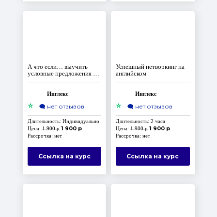
А что если… выучить
Успешный нетворкинг на
условные предложения за
английском
3 занятия?
Инглекс
Инглекс
⭐
⭐
🗨️
нет отзывов
🗨️
нет отзывов
Длительность: Индивидуально
Длительность: 2 часа
1 900 р
1 900 р
Цена:
1 900 р
Цена:
1 900 р
Рассрочка: нет
Рассрочка: нет
Ссылка на курс
Ссылка на курс