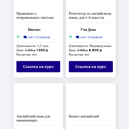
Правильно о
Репетитор по английскому
неправильных глаголах
языку для 1-4 классов
Инглекс
Учи Дома
⭐
⭐
🗨️
нет отзывов
🗨️
нет отзывов
Длительность: 1,5 часа
Длительность: Индивидуально
1 500 р
6 800 р
Цена:
1 500 р
Цена:
6 800 р
Рассрочка: нет
Рассрочка: нет
Ссылка на курс
Ссылка на курс
Английский язык для
Бизнес-английский
начинающих