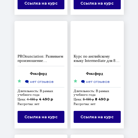
Ссылка на курс
Ссылка на курс
PROnunciation: Развиваем
Курс по английскому
произношение
языку Intermediate для 8-
английского языка
10 классов
Фоксфорд
Фоксфорд
⭐
⭐
🗨️
нет отзывов
🗨️
нет отзывов
Длительность: В рамках
Длительность: В рамках
учебного года
учебного года
4 490 р
8 490 р
Цена:
4 490 р
Цена:
8 490 р
Рассрочка: нет
Рассрочка: нет
Ссылка на курс
Ссылка на курс