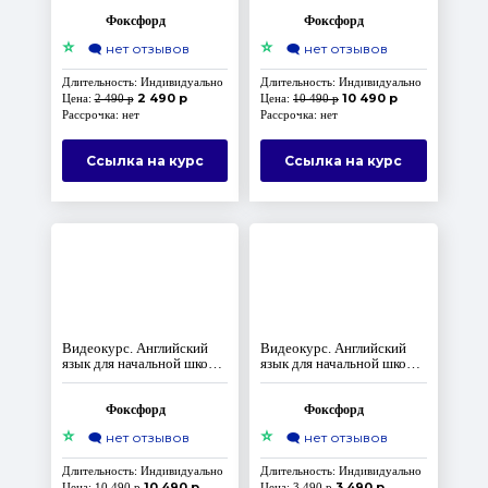
Уровень Elementary
Фоксфорд
Фоксфорд
⭐
⭐
🗨️
нет отзывов
🗨️
нет отзывов
Длительность: Индивидуально
Длительность: Индивидуально
2 490 р
10 490 р
Цена:
2 490 р
Цена:
10 490 р
Рассрочка: нет
Рассрочка: нет
Ссылка на курс
Ссылка на курс
Видеокурс. Английский
Видеокурс. Английский
язык для начальной школы.
язык для начальной школы.
Уровень Pre-Intermediate
English Lab: творчество
на английском
Фоксфорд
Фоксфорд
⭐
⭐
🗨️
нет отзывов
🗨️
нет отзывов
Длительность: Индивидуально
Длительность: Индивидуально
10 490 р
3 490 р
Цена:
10 490 р
Цена:
3 490 р