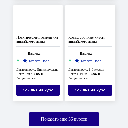
Практическая грамматика
Краткосрочные курсы
английского языка
английского языка
Инглекс
Инглекс
⭐
⭐
🗨️
нет отзывов
🗨️
нет отзывов
Длительность: Индивидуально
Длительность: 1-3 месяца
960 р
1 440 р
Цена:
960 р
Цена:
1 440 р
Рассрочка: нет
Рассрочка: нет
Ссылка на курс
Ссылка на курс
Показать еще
36
курсов