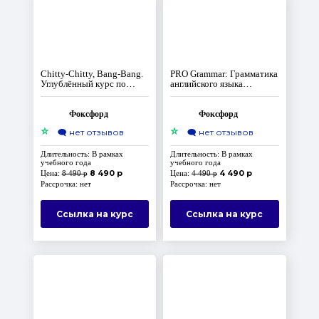
Chitty-Chitty, Bang-Bang.
PRO Grammar: Грамматика
Углублённый курс по
английского языка
английскому языку для 5-6
базового уровня
классов
Фоксфорд
Фоксфорд
⭐
⭐
🗨️
нет отзывов
🗨️
нет отзывов
Длительность: В рамках
Длительность: В рамках
учебного года
учебного года
8 490 р
4 490 р
Цена:
8 490 р
Цена:
4 490 р
Рассрочка: нет
Рассрочка: нет
Ссылка на курс
Ссылка на курс