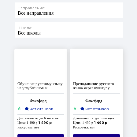
Направление:
Все направления
Школа:
Все школы
Обучение русскому языку
Преподавание русского
на углублённом и
языка через культуру
олимпиадном уровнях
Фоксфорд
Фоксфорд
⭐
⭐
🗨️
нет отзывов
🗨️
нет отзывов
Длительность: до 6 месяцев
Длительность: до 6 месяцев
1 490 р
1 490 р
Цена:
1 490 р
Цена:
1 490 р
Рассрочка: нет
Рассрочка: нет