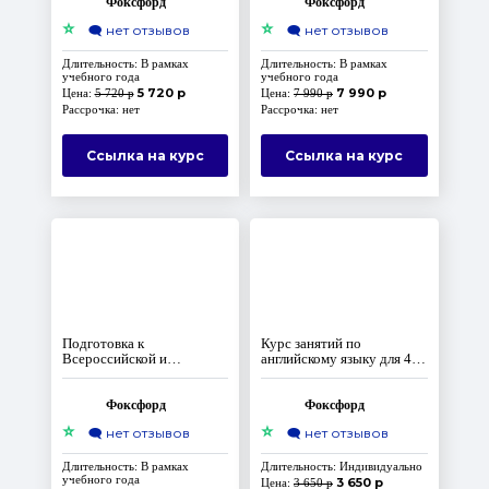
Фоксфорд
Фоксфорд
⭐
⭐
🗨️
нет отзывов
🗨️
нет отзывов
Длительность: В рамках
Длительность: В рамках
учебного года
учебного года
5 720 р
7 990 р
Цена:
5 720 р
Цена:
7 990 р
Рассрочка: нет
Рассрочка: нет
Ссылка на курс
Ссылка на курс
Подготовка к
Курс занятий по
Всероссийской и
английскому языку для 4
вузовским олимпиадам по
класса (Домашняя школа).
английскому языку для 11
Запись курса прошлого
класса
года
Фоксфорд
Фоксфорд
⭐
⭐
🗨️
нет отзывов
🗨️
нет отзывов
Длительность: В рамках
Длительность: Индивидуально
учебного года
3 650 р
Цена:
3 650 р