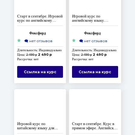
Старт в сентябре. Игровой
Игровой курс по
курс по английскому
английскому языку.
языку. Уровень Elementary.
Уровень Elementary. Часть
Часть 3
1
Фоксфорд
Фоксфорд
⭐
⭐
🗨️
нет отзывов
🗨️
нет отзывов
Длительность: Индивидуально
Длительность: Индивидуально
2 490 р
2 490 р
Цена:
2 490 р
Цена:
2 490 р
Рассрочка: нет
Рассрочка: нет
Ссылка на курс
Ссылка на курс
Игровой курс по
Старт в сентябре. Курс в
китайскому языку для
прямом эфире. Английский
начинающих
язык для начальной школы.