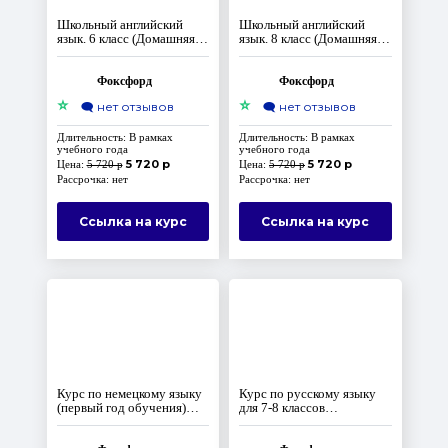
Школьный английский
Школьный английский
язык. 6 класс (Домашняя
язык. 8 класс (Домашняя
школа)
школа)
Фоксфорд
Фоксфорд
⭐
⭐
🗨️
нет отзывов
🗨️
нет отзывов
Длительность: В рамках
Длительность: В рамках
учебного года
учебного года
5 720 р
5 720 р
Цена:
5 720 р
Цена:
5 720 р
Рассрочка: нет
Рассрочка: нет
Ссылка на курс
Ссылка на курс
Курс по немецкому языку
Курс по русскому языку
(первый год обучения)
для 7-8 классов
(Домашняя школа)
(продвинутый уровень).
Доступ на 10 лет