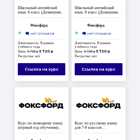
Школьный английский
Школьный английский
язык. 6 класс (Домашняя
язык. 8 класс (Домашняя
школа)
школа)
Фоксфорд
Фоксфорд
⭐
⭐
🗨️
нет отзывов
🗨️
нет отзывов
Длительность: В рамках
Длительность: В рамках
учебного года
учебного года
5 720 р
5 720 р
Цена:
5 720 р
Цена:
5 720 р
Рассрочка: нет
Рассрочка: нет
Ссылка на курс
Ссылка на курс
Курс по немецкому языку
Курс по русскому языку
(первый год обучения)
для 7-8 классов
(Домашняя школа)
(продвинутый уровень).
Доступ на 10 лет