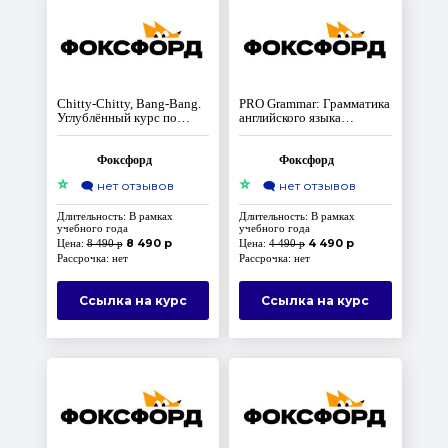
Chitty-Chitty, Bang-Bang.
PRO Grammar: Грамматика
Углублённый курс по
английского языка
английскому языку для 5-6
базового уровня
классов
Фоксфорд
Фоксфорд
⭐
⭐
🗨️
нет отзывов
🗨️
нет отзывов
Длительность: В рамках
Длительность: В рамках
учебного года
учебного года
8 490 р
4 490 р
Цена:
8 490 р
Цена:
4 490 р
Рассрочка: нет
Рассрочка: нет
Ссылка на курс
Ссылка на курс