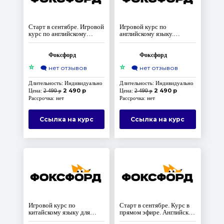
Старт в сентябре. Игровой
Игровой курс по
курс по английскому
английскому языку.
языку. Уровень Elementary.
Уровень Elementary. Часть
Часть 3
1
Фоксфорд
Фоксфорд
⭐
⭐
🗨️
нет отзывов
🗨️
нет отзывов
Длительность: Индивидуально
Длительность: Индивидуально
2 490 р
2 490 р
Цена:
2 490 р
Цена:
2 490 р
Рассрочка: нет
Рассрочка: нет
Ссылка на курс
Ссылка на курс
Игровой курс по
Старт в сентябре. Курс в
китайскому языку для
прямом эфире. Английский
начинающих
язык для начальной школы.