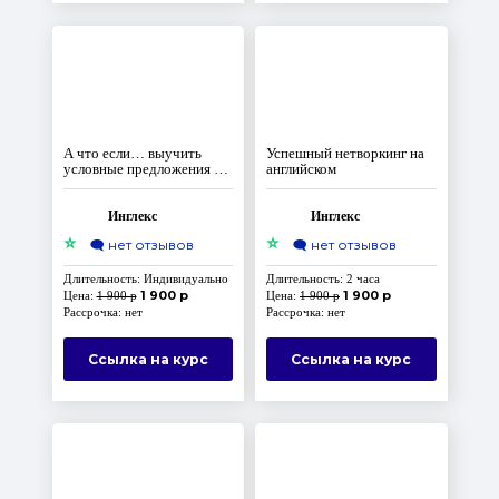
А что если… выучить
Успешный нетворкинг на
условные предложения за
английском
3 занятия?
Инглекс
Инглекс
⭐
⭐
🗨️
нет отзывов
🗨️
нет отзывов
Длительность: Индивидуально
Длительность: 2 часа
1 900 р
1 900 р
Цена:
1 900 р
Цена:
1 900 р
Рассрочка: нет
Рассрочка: нет
Ссылка на курс
Ссылка на курс