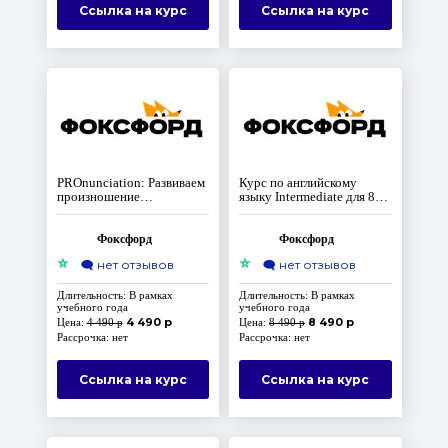
Ссылка на курс
Ссылка на курс
PROnunciation: Развиваем
Курс по английскому
произношение
языку Intermediate для 8-
английского языка
10 классов
Фоксфорд
Фоксфорд
⭐
⭐
🗨️
нет отзывов
🗨️
нет отзывов
Длительность: В рамках
Длительность: В рамках
учебного года
учебного года
4 490 р
8 490 р
Цена:
4 490 р
Цена:
8 490 р
Рассрочка: нет
Рассрочка: нет
Ссылка на курс
Ссылка на курс