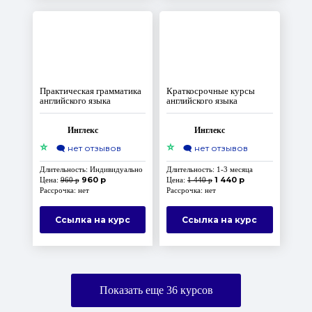
Практическая грамматика
Краткосрочные курсы
английского языка
английского языка
Инглекс
Инглекс
⭐
⭐
🗨️
нет отзывов
🗨️
нет отзывов
Длительность: Индивидуально
Длительность: 1-3 месяца
960 р
1 440 р
Цена:
960 р
Цена:
1 440 р
Рассрочка: нет
Рассрочка: нет
Ссылка на курс
Ссылка на курс
Показать еще
36
курсов