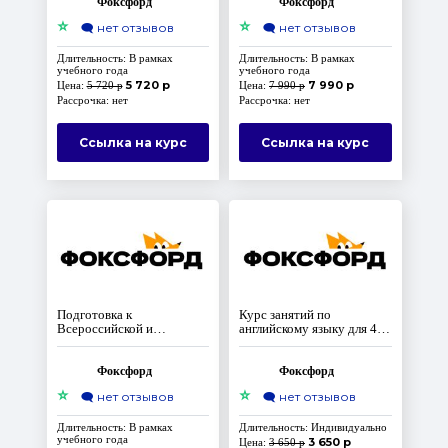
Фоксфорд
Фоксфорд
⭐
⭐
🗨️
нет отзывов
🗨️
нет отзывов
Длительность: В рамках
Длительность: В рамках
учебного года
учебного года
5 720 р
7 990 р
Цена:
5 720 р
Цена:
7 990 р
Рассрочка: нет
Рассрочка: нет
Ссылка на курс
Ссылка на курс
Подготовка к
Курс занятий по
Всероссийской и
английскому языку для 4
вузовским олимпиадам по
класса (Домашняя школа).
английскому языку для 11
Запись курса прошлого
класса
года
Фоксфорд
Фоксфорд
⭐
⭐
🗨️
нет отзывов
🗨️
нет отзывов
Длительность: В рамках
Длительность: Индивидуально
учебного года
3 650 р
Цена:
3 650 р