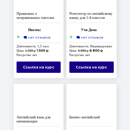
Правильно о
Репетитор по английскому
неправильных глаголах
языку для 1-4 классов
Инглекс
Учи Дома
⭐
⭐
🗨️
нет отзывов
🗨️
нет отзывов
Длительность: 1,5 часа
Длительность: Индивидуально
1 500 р
6 800 р
Цена:
1 500 р
Цена:
6 800 р
Рассрочка: нет
Рассрочка: нет
Ссылка на курс
Ссылка на курс
Английский язык для
Бизнес-английский
начинающих