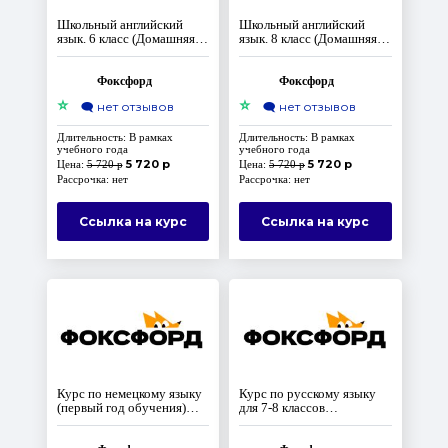
Школьный английский
Школьный английский
язык. 6 класс (Домашняя
язык. 8 класс (Домашняя
школа)
школа)
Фоксфорд
Фоксфорд
⭐
⭐
🗨️
нет отзывов
🗨️
нет отзывов
Длительность: В рамках
Длительность: В рамках
учебного года
учебного года
5 720 р
5 720 р
Цена:
5 720 р
Цена:
5 720 р
Рассрочка: нет
Рассрочка: нет
Ссылка на курс
Ссылка на курс
Курс по немецкому языку
Курс по русскому языку
(первый год обучения)
для 7-8 классов
(Домашняя школа)
(продвинутый уровень).
Доступ на 10 лет