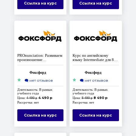
Ссылка на курс
Ссылка на курс
PROnunciation: Развиваем
Курс по английскому
произношение
языку Intermediate для 8-
английского языка
10 классов
Фоксфорд
Фоксфорд
⭐
⭐
🗨️
нет отзывов
🗨️
нет отзывов
Длительность: В рамках
Длительность: В рамках
учебного года
учебного года
4 490 р
8 490 р
Цена:
4 490 р
Цена:
8 490 р
Рассрочка: нет
Рассрочка: нет
Ссылка на курс
Ссылка на курс