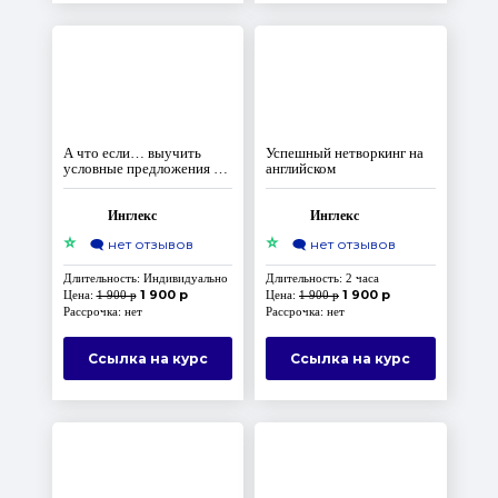
А что если… выучить
Успешный нетворкинг на
условные предложения за
английском
3 занятия?
Инглекс
Инглекс
⭐
⭐
🗨️
нет отзывов
🗨️
нет отзывов
Длительность: Индивидуально
Длительность: 2 часа
1 900 р
1 900 р
Цена:
1 900 р
Цена:
1 900 р
Рассрочка: нет
Рассрочка: нет
Ссылка на курс
Ссылка на курс