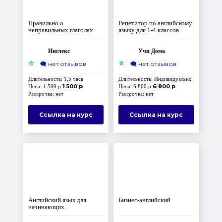
Правильно о
Репетитор по английскому
неправильных глаголах
языку для 1-4 классов
Инглекс
Учи Дома
⭐
⭐
🗨️
нет отзывов
🗨️
нет отзывов
Длительность: 1,5 часа
Длительность: Индивидуально
1 500 р
6 800 р
Цена:
1 500 р
Цена:
6 800 р
Рассрочка: нет
Рассрочка: нет
Ссылка на курс
Ссылка на курс
Английский язык для
Бизнес-английский
начинающих