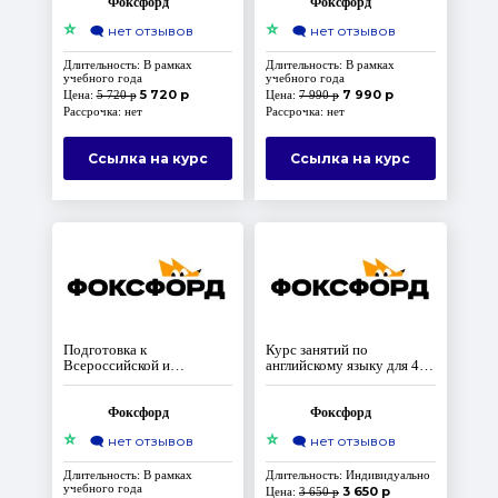
Фоксфорд
Фоксфорд
⭐
⭐
🗨️
нет отзывов
🗨️
нет отзывов
Длительность: В рамках
Длительность: В рамках
учебного года
учебного года
5 720 р
7 990 р
Цена:
5 720 р
Цена:
7 990 р
Рассрочка: нет
Рассрочка: нет
Ссылка на курс
Ссылка на курс
Подготовка к
Курс занятий по
Всероссийской и
английскому языку для 4
вузовским олимпиадам по
класса (Домашняя школа).
английскому языку для 11
Запись курса прошлого
класса
года
Фоксфорд
Фоксфорд
⭐
⭐
🗨️
нет отзывов
🗨️
нет отзывов
Длительность: В рамках
Длительность: Индивидуально
учебного года
3 650 р
Цена:
3 650 р