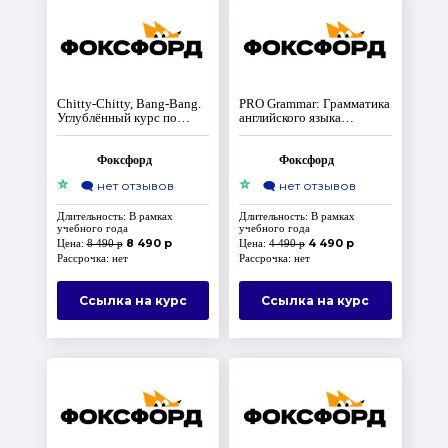
Chitty-Chitty, Bang-Bang.
PRO Grammar: Грамматика
Углублённый курс по
английского языка
английскому языку для 5-6
базового уровня
классов
Фоксфорд
Фоксфорд
⭐
⭐
🗨️
нет отзывов
🗨️
нет отзывов
Длительность: В рамках
Длительность: В рамках
учебного года
учебного года
8 490 р
4 490 р
Цена:
8 490 р
Цена:
4 490 р
Рассрочка: нет
Рассрочка: нет
Ссылка на курс
Ссылка на курс