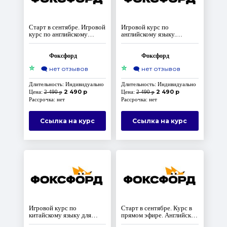
Старт в сентябре. Игровой
Игровой курс по
курс по английскому
английскому языку.
языку. Уровень Elementary.
Уровень Elementary. Часть
Часть 3
1
Фоксфорд
Фоксфорд
⭐
⭐
🗨️
нет отзывов
🗨️
нет отзывов
Длительность: Индивидуально
Длительность: Индивидуально
2 490 р
2 490 р
Цена:
2 490 р
Цена:
2 490 р
Рассрочка: нет
Рассрочка: нет
Ссылка на курс
Ссылка на курс
Игровой курс по
Старт в сентябре. Курс в
китайскому языку для
прямом эфире. Английский
начинающих
язык для начальной школы.