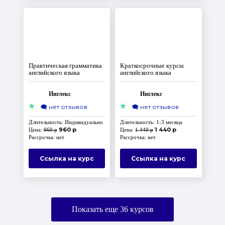
Практическая грамматика
Краткосрочные курсы
английского языка
английского языка
Инглекс
Инглекс
⭐
⭐
🗨️
нет отзывов
🗨️
нет отзывов
Длительность: Индивидуально
Длительность: 1-3 месяца
960 р
1 440 р
Цена:
960 р
Цена:
1 440 р
Рассрочка: нет
Рассрочка: нет
Ссылка на курс
Ссылка на курс
Показать еще
36
курсов