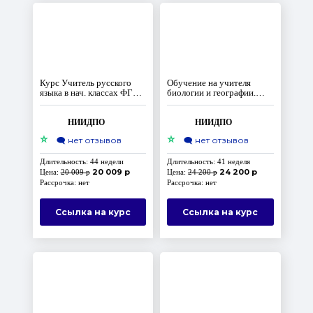
Курс Учитель русского
Обучение на учителя
языка в нач. классах ФГОС
биологии и географии.
ООО
ФГОС
НИИДПО
НИИДПО
⭐
⭐
🗨️
нет отзывов
🗨️
нет отзывов
Длительность: 44 недели
Длительность: 41 неделя
20 009 р
24 200 р
Цена:
20 009 р
Цена:
24 200 р
Рассрочка: нет
Рассрочка: нет
Ссылка на курс
Ссылка на курс