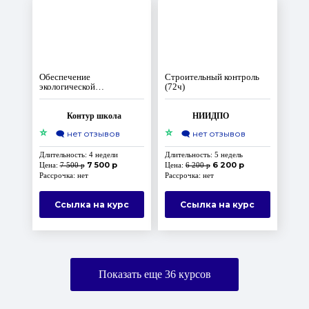
Обеспечение
Строительный контроль
экологической
(72ч)
безопасности при работах
в области обращения
с отходами I–IV классов
Контур школа
НИИДПО
опасности
⭐
⭐
🗨️
нет отзывов
🗨️
нет отзывов
Длительность: 4 недели
Длительность: 5 недель
7 500 р
6 200 р
Цена:
7 500 р
Цена:
6 200 р
Рассрочка: нет
Рассрочка: нет
Ссылка на курс
Ссылка на курс
Показать еще
36
курсов