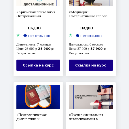
«Кризисная психология.
«Медиация:
Экстремальная
альтернативные способы
психология» с
урегулирования
присвоением
конфликтов» с
квалификации
присвоением
НАДПО
НАДПО
«Кризисный психолог»
квалификации
⭐
⭐
🗨️
нет отзывов
🗨️
нет отзывов
«Специалист в области
медиации (медиатор)»
Длительность: 7 месяцев
Длительность: 6 месяцев
28 900 р
37 900 р
Цена:
28 900 р
Цена:
37 900 р
Рассрочка: нет
Рассрочка: нет
Ссылка на курс
Ссылка на курс
«Психологическая
«Экспериментальная
диагностика и
патопсихология в
психотерапия в
практике психолога:
клинической и психолого-
исследование