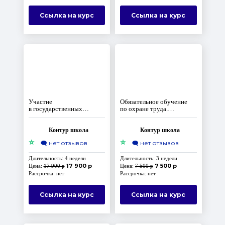
Ссылка на курс
Ссылка на курс
Участие
Обязательное обучение
в государственных
по охране труда.
и муниципальных
Комплект‑максимум
закупках. Контрактная
система по 44‑ФЗ
Контур школа
Контур школа
⭐
⭐
🗨️
нет отзывов
🗨️
нет отзывов
Длительность: 4 недели
Длительность: 3 недели
17 900 р
7 500 р
Цена:
17 900 р
Цена:
7 500 р
Рассрочка: нет
Рассрочка: нет
Ссылка на курс
Ссылка на курс