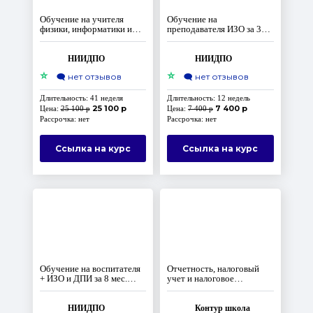
Обучение на учителя
Обучение на
физики, информатики и
преподавателя ИЗО за 3
ИКТ. ФГОС
месяца
НИИДПО
НИИДПО
⭐
⭐
🗨️
нет отзывов
🗨️
нет отзывов
Длительность: 41 неделя
Длительность: 12 недель
25 100 р
7 400 р
Цена:
25 100 р
Цена:
7 400 р
Рассрочка: нет
Рассрочка: нет
Ссылка на курс
Ссылка на курс
Обучение на воспитателя
Отчетность, налоговый
+ ИЗО и ДПИ за 8 мес.
учет и налоговое
ФГОС
планирование при ОСНО.
Повышение квалификации,
коды В,С,D
НИИДПО
Контур школа