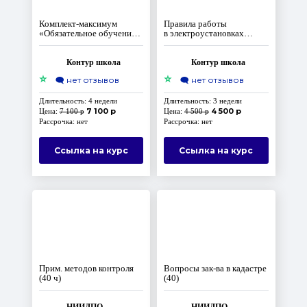
Комплект‑максимум
Правила работы
«Обязательное обучение
в электроустановках
по охране труда
потребителей
по программам А, Б,
электроэнергии
первой помощи
Контур школа
Контур школа
и применению СИЗ»
⭐
⭐
🗨️
нет отзывов
🗨️
нет отзывов
Длительность: 4 недели
Длительность: 3 недели
7 100 р
4 500 р
Цена:
7 100 р
Цена:
4 500 р
Рассрочка: нет
Рассрочка: нет
Ссылка на курс
Ссылка на курс
Прим. методов контроля
Вопросы зак-ва в кадастре
(40 ч)
(40)