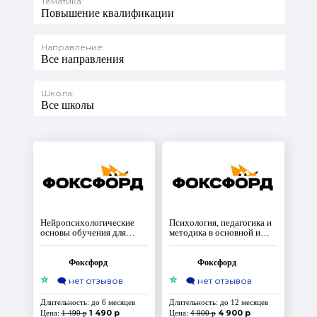
Тематика:
Повышение квалификации
Направление:
Все направления
Школа:
Все школы
Нейропсихологические
Психология, педагогика и
основы обучения для
методика в основной и
педагогов и психологов
старшей школе по
предмету химия
Фоксфорд
Фоксфорд
⭐
⭐
🗨️
нет отзывов
🗨️
нет отзывов
Длительность: до 6 месяцев
Длительность: до 12 месяцев
1 490 р
4 900 р
Цена:
1 490 р
Цена:
4 900 р