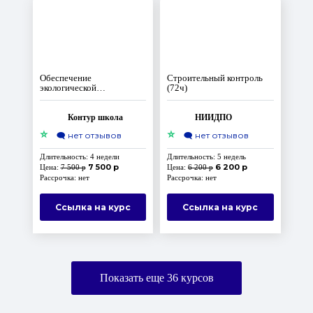
Обеспечение
Строительный контроль
экологической
(72ч)
безопасности при работах
в области обращения
с отходами I–IV классов
Контур школа
НИИДПО
опасности
⭐
⭐
🗨️
нет отзывов
🗨️
нет отзывов
Длительность: 4 недели
Длительность: 5 недель
7 500 р
6 200 р
Цена:
7 500 р
Цена:
6 200 р
Рассрочка: нет
Рассрочка: нет
Ссылка на курс
Ссылка на курс
Показать еще
36
курсов