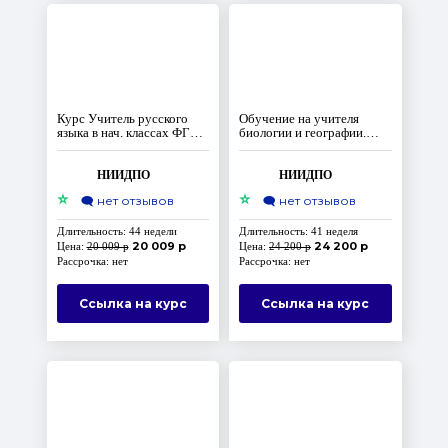
Курс Учитель русского
Обучение на учителя
языка в нач. классах ФГОС
биологии и географии.
ООО
ФГОС
НИИДПО
НИИДПО
⭐
⭐
🗨️
нет отзывов
🗨️
нет отзывов
Длительность: 44 недели
Длительность: 41 неделя
20 009 р
24 200 р
Цена:
20 009 р
Цена:
24 200 р
Рассрочка: нет
Рассрочка: нет
Ссылка на курс
Ссылка на курс