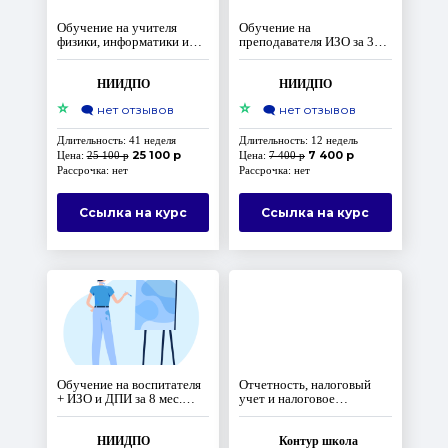
Обучение на учителя
Обучение на
физики, информатики и
преподавателя ИЗО за 3
ИКТ. ФГОС
месяца
НИИДПО
НИИДПО
⭐
⭐
🗨️
нет отзывов
🗨️
нет отзывов
Длительность: 41 неделя
Длительность: 12 недель
25 100 р
7 400 р
Цена:
25 100 р
Цена:
7 400 р
Рассрочка: нет
Рассрочка: нет
Ссылка на курс
Ссылка на курс
Обучение на воспитателя
Отчетность, налоговый
+ ИЗО и ДПИ за 8 мес.
учет и налоговое
ФГОС
планирование при ОСНО.
Повышение квалификации,
коды В,С,D
НИИДПО
Контур школа