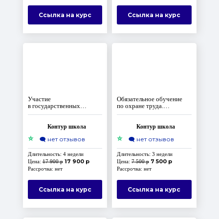
Ссылка на курс
Ссылка на курс
Участие
Обязательное обучение
в государственных
по охране труда.
и муниципальных
Комплект‑максимум
закупках. Контрактная
система по 44‑ФЗ
Контур школа
Контур школа
⭐
⭐
🗨️
нет отзывов
🗨️
нет отзывов
Длительность: 4 недели
Длительность: 3 недели
17 900 р
7 500 р
Цена:
17 900 р
Цена:
7 500 р
Рассрочка: нет
Рассрочка: нет
Ссылка на курс
Ссылка на курс