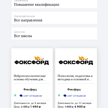
Тематика:
Повышение квалификации
Направление:
Все направления
Школа:
Все школы
Нейропсихологические
Психология, педагогика и
основы обучения для
методика в основной и
педагогов и психологов
старшей школе по
предмету химия
Фоксфорд
Фоксфорд
⭐
⭐
🗨️
нет отзывов
🗨️
нет отзывов
Длительность: до 6 месяцев
Длительность: до 12 месяцев
1 490 р
4 900 р
Цена:
1 490 р
Цена:
4 900 р