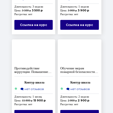
Длительность: 3 недели
Длительность: 1 неделя
3 500 р
3 900 р
Цена:
3 500 р
Цена:
3 900 р
Рассрочка: нет
Рассрочка: нет
Ссылка на курс
Ссылка на курс
Противодействие
Обучение мерам
коррупции. Повышение
пожарной безопасности
квалификации
для лиц, ответственных
за проведение
противопожарного
Контур школа
Контур школа
инструктажа
⭐
⭐
🗨️
нет отзывов
🗨️
нет отзывов
Длительность: 1 месяц
Длительность: 2 недели
15 900 р
2 900 р
Цена:
15 900 р
Цена:
2 900 р
Рассрочка: нет
Рассрочка: нет