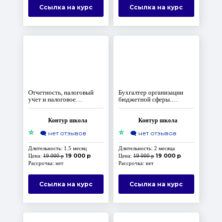
Ссылка на курс
Ссылка на курс
Отчетность, налоговый
Бухгалтер организации
учет и налоговое
бюджетной сферы.
планирование при ОСНО.
Повышение квалификации,
Повышение квалификации,
код А
коды В,С,D
Контур школа
Контур школа
⭐
⭐
🗨️
нет отзывов
🗨️
нет отзывов
Длительность: 1.5 месяц
Длительность: 2 месяца
19 000 р
19 000 р
Цена:
19 000 р
Цена:
19 000 р
Рассрочка: нет
Рассрочка: нет
Ссылка на курс
Ссылка на курс