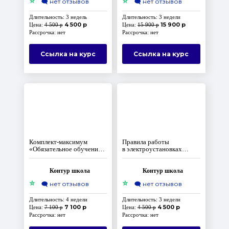
⭐
⭐
🗨️
нет отзывов
🗨️
нет отзывов
Длительность: 3 недель
Длительность: 3 недели
4 500 р
15 900 р
Цена:
4 500 р
Цена:
15 900 р
Рассрочка: нет
Рассрочка: нет
Ссылка на курс
Ссылка на курс
Комплект‑максимум
Правила работы
«Обязательное обучение
в электроустановках
по охране труда
потребителей
по программам А, Б,
электроэнергии
первой помощи
Контур школа
Контур школа
и применению СИЗ»
⭐
⭐
🗨️
нет отзывов
🗨️
нет отзывов
Длительность: 4 недели
Длительность: 3 недели
7 100 р
4 500 р
Цена:
7 100 р
Цена:
4 500 р
Рассрочка: нет
Рассрочка: нет