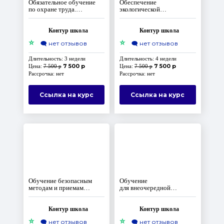
Обязательное обучение
Обеспечение
по охране труда.
экологической
Комплект‑максимум
безопасности при работах
в области обращения
с отходами I–IV классов
Контур школа
Контур школа
опасности
⭐
⭐
🗨️
нет отзывов
🗨️
нет отзывов
Длительность: 3 недели
Длительность: 4 недели
7 500 р
7 500 р
Цена:
7 500 р
Цена:
7 500 р
Рассрочка: нет
Рассрочка: нет
Ссылка на курс
Ссылка на курс
Обучение безопасным
Обучение
методам и приемам
для внеочередной
выполнения работ
проверки знаний
на высоте для работников
требований охраны труда
3 группы
Контур школа
Контур школа
⭐
⭐
🗨️
нет отзывов
🗨️
нет отзывов