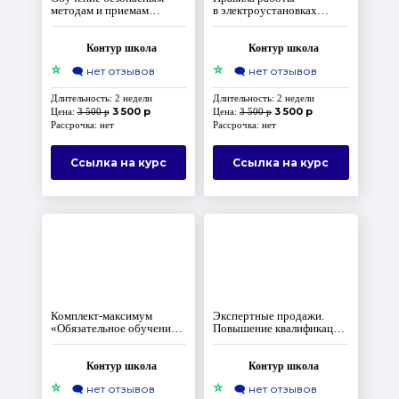
методам и приемам
в электроустановках
выполнения работ
для ответственных лиц
при воздействии вредных
за электрохозяйство и их
или опасных
заместителей
Контур школа
Контур школа
производственных
⭐
⭐
🗨️
нет отзывов
🗨️
нет отзывов
факторов, источников
опасности, выявленных
в рамках СОУТ и оценки
Длительность: 2 недели
Длительность: 2 недели
профрисков, Программа Б
3 500 р
3 500 р
Цена:
3 500 р
Цена:
3 500 р
Рассрочка: нет
Рассрочка: нет
Ссылка на курс
Ссылка на курс
Комплект‑максимум
Экспертные продажи.
«Обязательное обучение
Повышение квалификации
по охране труда
для ведущего менеджера
по программам А, Б, В,
по продажам
применению СИЗ
Контур школа
Контур школа
и первой помощи»
⭐
⭐
🗨️
нет отзывов
🗨️
нет отзывов