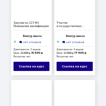
Закупки по 223 ФЗ.
Участие
Повышение квалификации
в государственных
и муниципальных
закупках. Контрактная
система по 44‑ФЗ
Контур школа
Контур школа
⭐
⭐
🗨️
нет отзывов
🗨️
нет отзывов
Длительность: 3 недели
Длительность: 4 недели
15 900 р
17 900 р
Цена:
15 900 р
Цена:
17 900 р
Рассрочка: нет
Рассрочка: нет
Ссылка на курс
Ссылка на курс