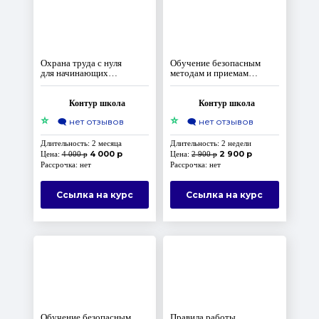
Охрана труда с нуля
Обучение безопасным
для начинающих
методам и приемам
специалистов,
выполнения работ
бухгалтеров, кадровиков
повышенной опасности,
и ИП
к которым предъявляются
Контур школа
Контур школа
дополнительные
⭐
⭐
🗨️
нет отзывов
🗨️
нет отзывов
требования, Программа В
Длительность: 2 месяца
Длительность: 2 недели
4 000 р
2 900 р
Цена:
4 000 р
Цена:
2 900 р
Рассрочка: нет
Рассрочка: нет
Ссылка на курс
Ссылка на курс
Обучение безопасным
Правила работы