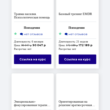
Травма насилия.
Базовый тренинг EMDR
Психологическая помощь
Психодемия
Психодемия
⭐
⭐
🗨️
нет отзывов
🗨️
нет отзывов
Длительность: 6 месяцев
Длительность: 21 неделя
90 047 р
172 189 р
Цена:
90 047 р
Цена:
172 189 р
Рассрочка: нет
Рассрочка: нет
Ссылка на курс
Ссылка на курс
Эмоционально-
Ориентированная на
фокусированная терапия в
решение краткосрочная
работе с парами
терапия