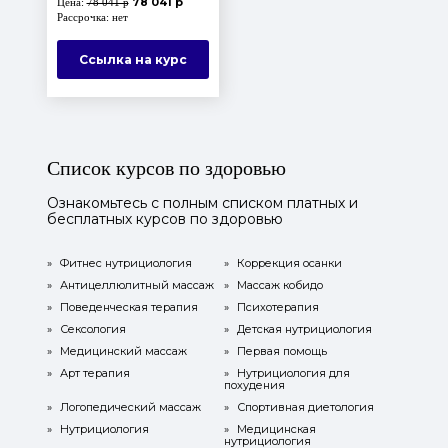
78 041 р
Цена:
78 041 р
Рассрочка: нет
Ссылка на курс
Список курсов по здоровью
Ознакомьтесь с полным списком платных и
бесплатных курсов по здоровью
»
Фитнес нутрициология
»
Коррекция осанки
»
Антицеллюлитный массаж
»
Массаж кобидо
»
Поведенческая терапия
»
Психотерапия
»
Сексология
»
Детская нутрициология
»
Медицинский массаж
»
Первая помощь
»
Арт терапия
»
Нутрициология для
похудения
»
Логопедический массаж
»
Спортивная диетология
»
Нутрициология
»
Медицинская
нутрициология