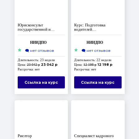
Юрисконсульт
Курс: Подготовка
государственной и
водителей
муниципальной службы
автотранспортных
средств
НИИДПО
НИИДПО
⭐
⭐
🗨️
нет отзывов
🗨️
нет отзывов
Длительность: 23 недели
Длительность: 22 недели
23 042 р
12 198 р
Цена:
23 042 р
Цена:
12 198 р
Рассрочка: нет
Рассрочка: нет
Ссылка на курс
Ссылка на курс
Риелтор
Специалист кадрового