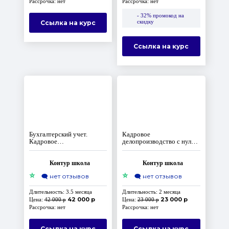
Рассрочка: нет
Рассрочка: нет
- 32% промокод на
скидку
Ссылка на курс
Ссылка на курс
Бухгалтерский учет.
Кадровое
Кадровое
делопроизводство с нуля.
делопроизводство.
Профпереподготовка, код
Профпереподготовка
А
Контур школа
Контур школа
⭐
⭐
🗨️
нет отзывов
🗨️
нет отзывов
Длительность: 3.5 месяца
Длительность: 2 месяца
42 000 р
23 000 р
Цена:
42 000 р
Цена:
23 000 р
Рассрочка: нет
Рассрочка: нет
Ссылка на курс
Ссылка на курс