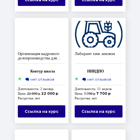
Организация кадрового
Лаборант хим. анализа
делопроизводства для
специалиста кадровой
службы.
Профпереподготовка,
Контур школа
НИИДПО
коды А, В
⭐
⭐
🗨️
нет отзывов
🗨️
нет отзывов
Длительность: 2 месяца
Длительность: 11 недель
22 000 р
7 700 р
Цена:
22 000 р
Цена:
7 700 р
Рассрочка: нет
Рассрочка: нет
Ссылка на курс
Ссылка на курс