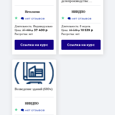
делопроизводства:
обучение
Нетология
НИИДПО
⭐
⭐
🗨️
нет отзывов
🗨️
нет отзывов
Длительность: Индивидуально
Длительность: 8 недель
37 400 р
10 539 р
Цена:
37 400 р
Цена:
10 539 р
Рассрочка: нет
Рассрочка: нет
Ссылка на курс
Ссылка на курс
Возведение зданий (680ч)
НИИДПО
⭐
🗨️
нет отзывов