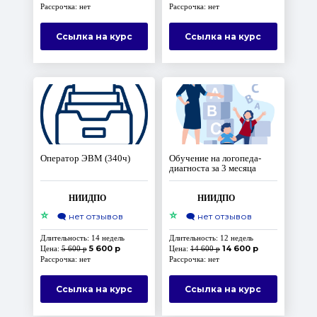
консультант. Кризисный
Рассрочка: нет
Рассрочка: нет
психолог»
Ссылка на курс
Ссылка на курс
Оператор ЭВМ (340ч)
Обучение на логопеда-
диагноста за 3 месяца
НИИДПО
НИИДПО
⭐
⭐
🗨️
нет отзывов
🗨️
нет отзывов
Длительность: 14 недель
Длительность: 12 недель
5 600 р
14 600 р
Цена:
5 600 р
Цена:
14 600 р
Рассрочка: нет
Рассрочка: нет
Ссылка на курс
Ссылка на курс