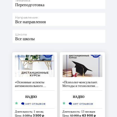
Тематика:
Переподготовка
Направление:
Все направления
Школа:
Все школы
«Основные аспекты
«Психолог-консультант.
антимонопольного
Методы и технологии
законодательства»
оказания психологических
услуг населению и
организациям с
НАДПО
НАДПО
расширенной подготовкой
⭐
⭐
🗨️
нет отзывов
🗨️
нет отзывов
в области кризисной
психологии» с
присвоением
Длительность: 1 месяц
Длительность: 13 месяцев
квалификации «Психолог-
3 500 р
63 900 р
Цена:
3 500 р
Цена:
63 900 р