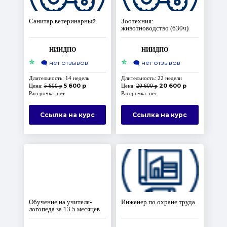
Санитар ветеринарный
Зоотехния:
животноводство (630ч)
НИИДПО
НИИДПО
⭐
⭐
🗨️
нет отзывов
🗨️
нет отзывов
Длительность: 14 недель
Длительность: 22 недели
5 600 р
20 600 р
Цена:
5 600 р
Цена:
20 600 р
Рассрочка: нет
Рассрочка: нет
Ссылка на курс
Ссылка на курс
Обучение на учителя-
Инженер по охране труда
логопеда за 13.5 месяцев