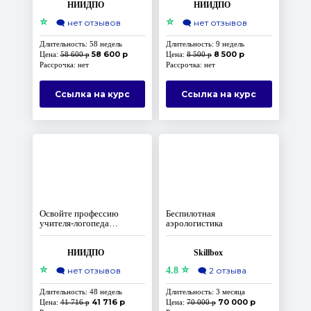
НИИДПО
НИИДПО
⭐
⭐
🗨️
нет отзывов
🗨️
нет отзывов
Длительность: 58 недель
Длительность: 9 недель
58 600 р
8 500 р
Цена:
58 600 р
Цена:
8 500 р
Рассрочка: нет
Рассрочка: нет
Ссылка на курс
Ссылка на курс
Освойте профессию
Беспилотная
учителя-логопеда
аэрологистика
дистанционно
НИИДПО
Skillbox
⭐
⭐
🗨️
нет отзывов
4.8
🗨️
2 отзыва
Длительность: 48 недель
Длительность: 3 месяца
41 716 р
70 000 р
Цена:
41 716 р
Цена:
70 000 р