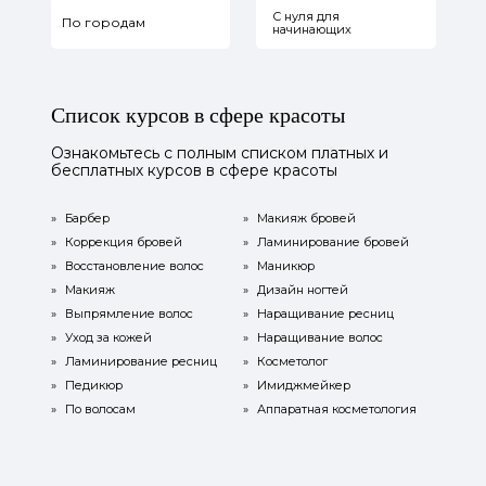
С нуля для
По городам
начинающих
Список курсов в сфере красоты
Ознакомьтесь с полным списком платных и
бесплатных курсов в сфере красоты
»
Барбер
»
Макияж бровей
»
Коррекция бровей
»
Ламинирование бровей
»
Восстановление волос
»
Маникюр
»
Макияж
»
Дизайн ногтей
»
Выпрямление волос
»
Наращивание ресниц
»
Уход за кожей
»
Наращивание волос
»
Ламинирование ресниц
»
Косметолог
»
Педикюр
»
Имиджмейкер
»
По волосам
»
Аппаратная косметология