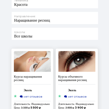
Тематика:
Красота
Направление:
Наращивание ресниц
Школа:
Все школы
Курсы наращивания
Курсы объемного
ресниц
наращивания ресниц
Эколь
Эколь
⭐
⭐
🗨️
нет отзывов
🗨️
нет отзывов
Длительность: Индивидуально
Длительность: Индивидуально
5 500 р
3 900 р
Цена:
5 500 р
Цена:
3 900 р