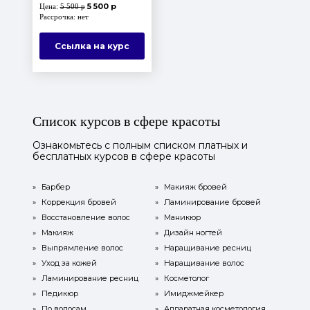
5 500 р
Цена:
5 500 р
Рассрочка: нет
Ссылка на курс
Список курсов в сфере красоты
Ознакомьтесь с полным списком платных и
бесплатных курсов в сфере красоты
»
Барбер
»
Макияж бровей
»
Коррекция бровей
»
Ламинирование бровей
»
Восстановление волос
»
Маникюр
»
Макияж
»
Дизайн ногтей
»
Выпрямление волос
»
Наращивание ресниц
»
Уход за кожей
»
Наращивание волос
»
Ламинирование ресниц
»
Косметолог
»
Педикюр
»
Имиджмейкер
»
По волосам
»
Аппаратная косметология