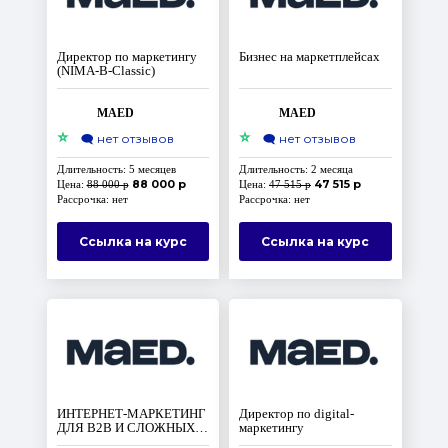
Директор по маркетингу
Бизнес на маркетплейсах
(NIMA-B-Classic)
MAED
MAED
⭐
⭐
🗨️
нет отзывов
🗨️
нет отзывов
Длительность: 5 месяцев
Длительность: 2 месяца
88 000 р
47 515 р
Цена:
88 000 р
Цена:
47 515 р
Рассрочка: нет
Рассрочка: нет
Ссылка на курс
Ссылка на курс
ИНТЕРНЕТ-МАРКЕТИНГ
Директор по digital-
ДЛЯ B2B И СЛОЖНЫХ
маркетингу
РЫНКОВ