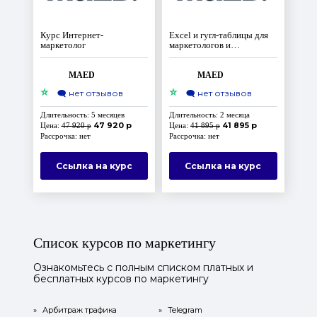
Курс Интернет-
Excel и гугл-таблицы для
маркетолог
маркетологов и
директоров по маркетингу
MAED
MAED
⭐
⭐
🗨️
нет отзывов
🗨️
нет отзывов
Длительность: 5 месяцев
Длительность: 2 месяца
47 920 р
41 895 р
Цена:
47 920 р
Цена:
41 895 р
Рассрочка: нет
Рассрочка: нет
Ссылка на курс
Ссылка на курс
Список курсов по маркетингу
Ознакомьтесь с полным списком платных и
бесплатных курсов по маркетингу
»
Арбитраж трафика
»
Telegram