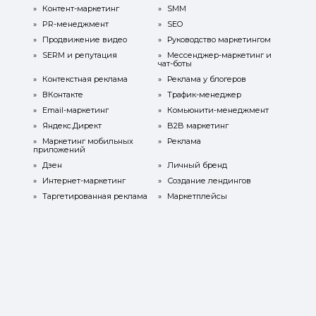
»
Контент-маркетинг
»
SMM
»
PR-менеджмент
»
SEO
»
Продвижение видео
»
Руководство маркетингом
»
SERM и репутация
»
Мессенджер-маркетинг и
чат-боты
»
Контекстная реклама
»
Реклама у блогеров
»
ВКонтакте
»
Трафик-менеджер
»
Email-маркетинг
»
Комьюнити-менеджмент
»
Яндекс.Директ
»
B2B маркетинг
»
Маркетинг мобильных
»
Реклама
приложений
»
Дзен
»
Личный бренд
»
Интернет-маркетинг
»
Создание лендингов
»
Таргетированная реклама
»
Маркетплейсы