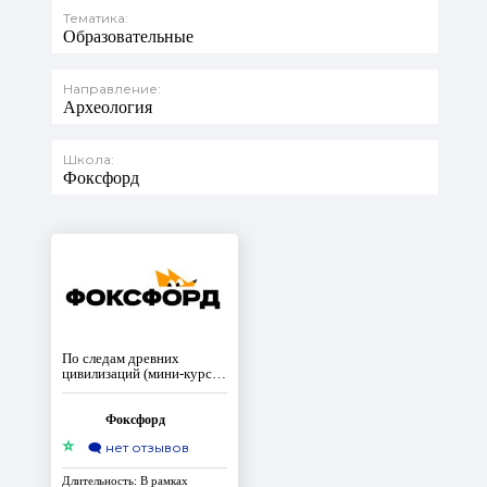
Тематика:
Образовательные
Направление:
Археология
Школа:
Фоксфорд
По следам древних
цивилизаций (мини-курс
по истории для 5-6
классов). Доступ на 10 лет
Фоксфорд
⭐
🗨️
нет отзывов
Длительность: В рамках