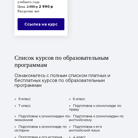
учебного года
2 990 р
Цена:
2 990 р
Рассрочка: нет
Ссылка на курс
Список курсов по образовательным
программам
Ознакомьтесь с полным списком платных и
бесплатных курсов по образовательным
программам
»
9 класс
»
6 класс
»
7 класс
»
Подготовка к олимпиаде по
праву
»
Подготовка к олимпиадам по
»
Подготовка к олимпиадам по
экономике
английскому
»
Подготовка к олимпиаде по
»
Подготовка к егэ
истории
английский язык
»
Подготовка к огэ история
»
4 класс