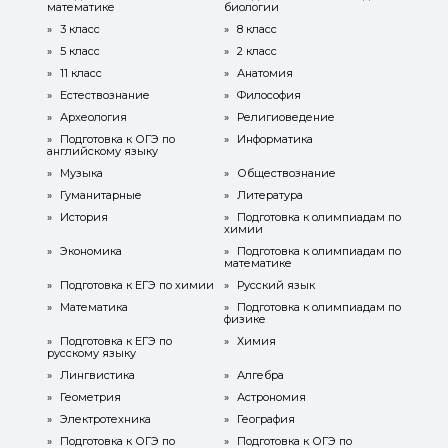
математике
биологии
»
3 класс
»
8 класс
»
5 класс
»
2 класс
»
11 класс
»
Анатомия
»
Естествознание
»
Философия
»
Археология
»
Религиоведение
»
Подготовка к ОГЭ по
»
Информатика
английскому языку
»
Музыка
»
Обществознание
»
Гуманитарные
»
Литература
»
История
»
Подготовка к олимпиадам по
химии
»
Экономика
»
Подготовка к олимпиадам по
математике
»
Подготовка к ЕГЭ по химии
»
Русский язык
»
Математика
»
Подготовка к олимпиадам по
физике
»
Подготовка к ЕГЭ по
»
Химия
русскому языку
»
Лингвистика
»
Алгебра
»
Геометрия
»
Астрономия
»
Электротехника
»
География
»
Подготовка к ОГЭ по
»
Подготовка к ОГЭ по