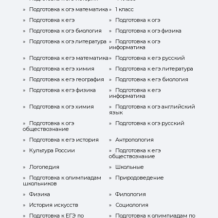
»
Подготовка к огэ математика
»
1 класс
»
Подготовка к егэ
»
Подготовка к огэ
»
Подготовка к огэ биология
»
Подготовка к огэ физика
»
Подготовка к огэ литература
»
Подготовка к огэ
информатика
»
Подготовка к егэ математика
»
Подготовка к егэ русский
»
Подготовка к егэ химия
»
Подготовка к егэ литература
»
Подготовка к егэ география
»
Подготовка к егэ биология
»
Подготовка к егэ физика
»
Подготовка к егэ
информатика
»
Подготовка к огэ химия
»
Подготовка к огэ английский
язык
»
Подготовка к огэ
»
Подготовка к огэ русский
обществознание
»
Подготовка к егэ история
»
Антропология
»
Культура России
»
Подготовка к егэ
обществознание
»
Логопедия
»
Школьные
»
Подготовка к олимпиадам
»
Природоведение
школьников
»
Физика
»
Филология
»
История искусств
»
Социология
»
Подготовка к ЕГЭ по
»
Подготовка к олимпиадам по